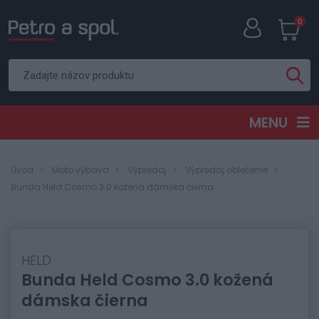
0
MENU
Úvod
Moto výbava
Výpredaj
Výpredaj oblečenie
Bunda Held Cosmo 3.0 kožená dámska čierna
HELD
Bunda Held Cosmo 3.0 kožená
dámska čierna