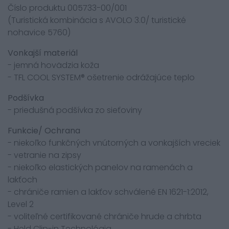
Číslo produktu 005733-00/001
(Turistická kombinácia s AVOLO 3.0/ turistické
nohavice 5760)
Vonkajší materiál
- jemná hovädzia koža
- TFL COOL SYSTEM® ošetrenie odrážajúce teplo
Podšívka
- priedušná podšívka zo sieťoviny
Funkcie/ Ochrana
- niekoľko funkčných vnútorných a vonkajších vreciek
- vetranie na zipsy
- niekoľko elastických panelov na ramenách a
lakťoch
- chrániče ramien a lakťov schválené EN 1621-1:2012,
Level 2
- voliteľné certifikované chrániče hrude a chrbta
- Held Clip-in Technológia