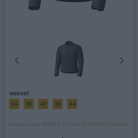
:
VEĽKOSŤ
34
36
40
38
44
Nakúpte nad
100,00 €
a máte
DOPRAVU ZDARMA
!