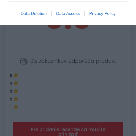
0.0
Data Deletion
Data Access
Privacy Policy
0% zákazníkov odporúča produkt
5
4
3
2
1
Pre pridanie recenzie sa musíte
prihlásiť