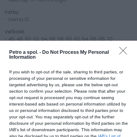
Farby
- čierna 01
Veľkosti
- 46, 48, 50, 52, 54, 56, 58, 60, 62, 64, 66, 68, 70
-
skrátené:
25, 26, 27, 28, 29, 30
Petro a spol. -
Do Not Process My Personal
-
predĺžené:
98, 102, 106, 110
Information
-
rozšírené:
275, 285, 295, 305
-
dámske:
34, 36, 38, 40, 42, 44, 46D
If you wish to opt-out of the sale, sharing to third parties, or
processing of your personal or sensitive information for
targeted advertising by us, please use the below opt-out
section to confirm your selection. Please note that after your
Odporúčame dokúpiť
opt-out request is processed you may continue seeing
interest-based ads based on personal information utilized by
us or personal information disclosed to third parties prior to
your opt-out. You may separately opt-out of the further
disclosure of your personal information by third parties on the
IAB’s list of downstream participants. This information may
also be disclosed by us to third parties on the
IAB’s List of