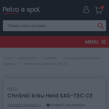
0
MENU
Úvod
Moto výbava
Výpredaj
Výpredaj príslušenstva a
doplnkov
Chránič krku Held SAS-TEC CE
HELD
Chránič krku Held SAS-TEC CE
Zobraziť recenzie >>
Pridať k obľubeným