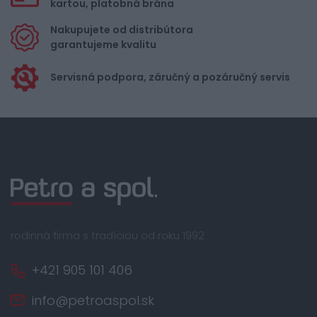
kartou, platobná brána
Nakupujete od distribútora
garantujeme kvalitu
Servisná podpora, záručný a pozáručný servis
rodinná firma s tradíciou od roku 1992
+421 905 101 406
info@petroaspol.sk