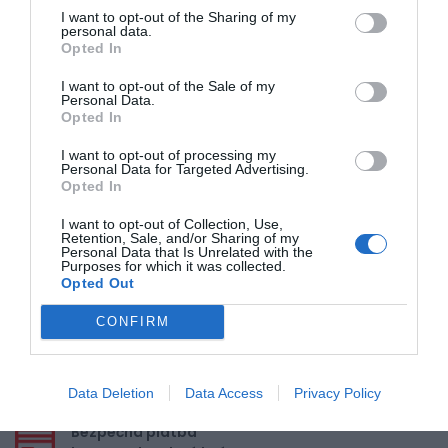
0% zákazníkov odporúča produkt
I want to opt-out of the Sharing of my
personal data.
Opted In
5
4
I want to opt-out of the Sale of my
Personal Data.
3
Opted In
2
I want to opt-out of processing my
1
Personal Data for Targeted Advertising.
Opted In
I want to opt-out of Collection, Use,
Pre pridanie recenzie sa musíte
Retention, Sale, and/or Sharing of my
prihlásiť
Personal Data that Is Unrelated with the
Purposes for which it was collected.
Opted Out
CONFIRM
Doprava zadarmo pri
Data Deletion
Data Access
Privacy Policy
nákupe nad 100,00 €
Bezpečná platba