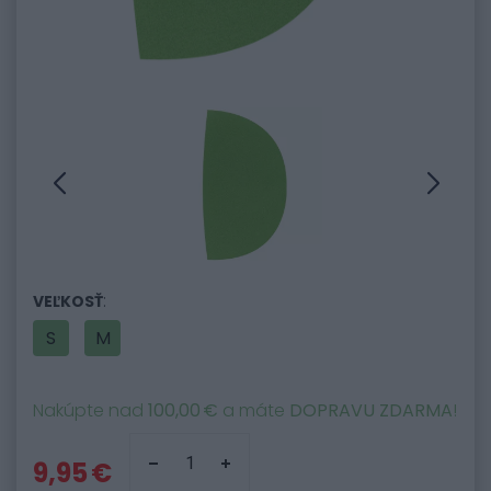
:
VEĽKOSŤ
S
M
Nakúpte nad
100,00 €
a máte
DOPRAVU ZDARMA
!
9,95 €