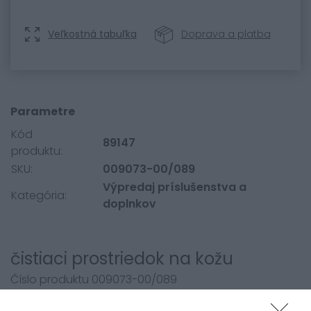
Veľkostná tabuľka
Doprava a platba
Parametre
Kód
89147
produktu:
SKU:
009073-00/089
Výpredaj príslušenstva a
Kategória:
doplnkov
čistiaci prostriedok na kožu
Číslo produktu 009073-00/089
Čistiaci prostriedok na všetky hladké kože.