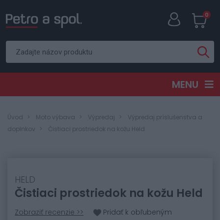
0
MENU
Úvod
Moto výbava
Výpredaj
Výpredaj príslušenstva a
doplnkov
Čistiaci prostriedok na kožu Held
HELD
Čistiaci prostriedok na kožu Held
Zobraziť recenzie >>
Pridať k obľubeným