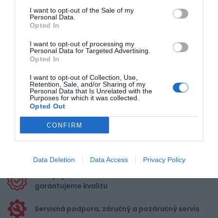
2
I want to opt-out of the Sale of my
1
Personal Data.
Opted In
I want to opt-out of processing my
Pre pridanie recenzie sa musíte
Personal Data for Targeted Advertising.
prihlásiť
Opted In
I want to opt-out of Collection, Use,
Retention, Sale, and/or Sharing of my
Personal Data that Is Unrelated with the
Purposes for which it was collected.
Opted Out
Doprava zadarmo pri
CONFIRM
nákupe nad 100,00 €
Bezpečná platba
kartou, platobná brána
Data Deletion
Data Access
Privacy Policy
Nakupujete od distribútora
garantujeme kvalitu
Servisná podpora, záručný a pozáručný servis