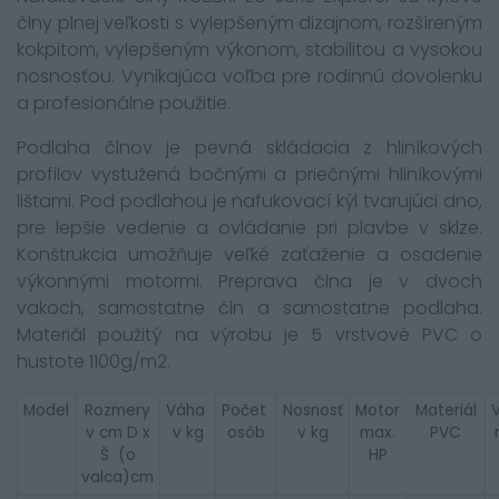
člny plnej veľkosti s vylepšeným dizajnom, rozšíreným
kokpitom, vylepšeným výkonom, stabilitou a vysokou
nosnosťou.
Vynikajúca voľba pre rodinnú dovolenku
a profesionálne použitie.
Podlaha člnov je pevná skládacia z hliníkových
profilov vystužená bočnými a priečnými hliníkovými
lištami. Pod podlahou je nafukovací kýl tvarujúci dno,
pre lepšie vedenie a ovládanie pri plavbe v sklze.
Konštrukcia umožňuje veľké zaťaženie a osadenie
výkonnými motormi. Preprava člna je v dvoch
vakoch, samostatne čln a samostatne podlaha.
Materiál použitý na výrobu je 5 vrstvové PVC o
hustote 1100g/m2.
Model
Rozmery
Váha
Počet
Nosnosť
Motor
Materiál
v cm D x
v kg
osôb
v kg
max.
PVC
Š (
o
HP
valca
)cm