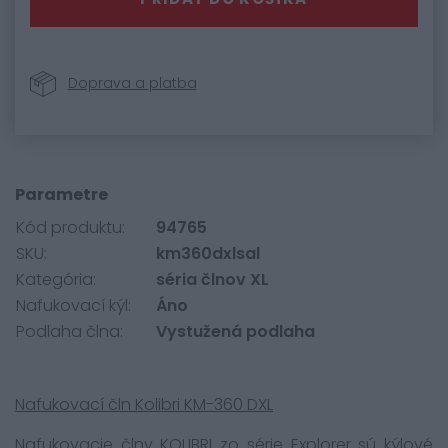
Doprava a platba
Parametre
Kód produktu:
94765
SKU:
km360dxlsal
Kategória:
séria člnov XL
Nafukovací kýl:
Áno
Podlaha člna:
Vystužená podlaha
Nafukovací čln Kolibri KM-360 DXL
Nafukovacie člny KOLIBRI zo série Explorer sú kýlové