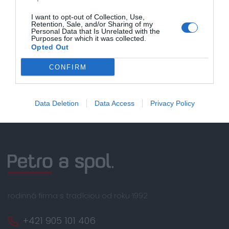
Bezpečná platba
I want to opt-out of Collection, Use,
Retention, Sale, and/or Sharing of my
kartou, platobná brána
Personal Data that Is Unrelated with the
Purposes for which it was collected.
Nakupujete od distribútora
Opted Out
garantujeme kvalitu
CONFIRM
Servisná podpora, záručný a pozáručný servis
Data Deletion
Data Access
Privacy Policy
rodinná firma s tradíciou od roku 1992
+421 905 101 406