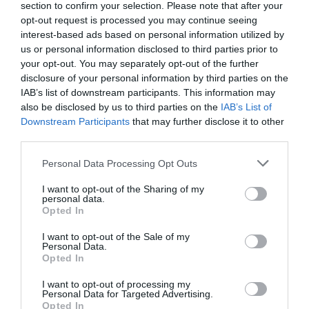
section to confirm your selection. Please note that after your
opt-out request is processed you may continue seeing
0% zákazníkov odporúča produkt
interest-based ads based on personal information utilized by
us or personal information disclosed to third parties prior to
your opt-out. You may separately opt-out of the further
5
disclosure of your personal information by third parties on the
4
IAB’s list of downstream participants. This information may
3
also be disclosed by us to third parties on the
IAB’s List of
Downstream Participants
that may further disclose it to other
2
third parties.
1
Personal Data Processing Opt Outs
I want to opt-out of the Sharing of my
Pre pridanie recenzie sa musíte
personal data.
prihlásiť
Opted In
I want to opt-out of the Sale of my
Personal Data.
Opted In
I want to opt-out of processing my
Doprava zadarmo pri
Personal Data for Targeted Advertising.
Opted In
nákupe nad 100,00 €