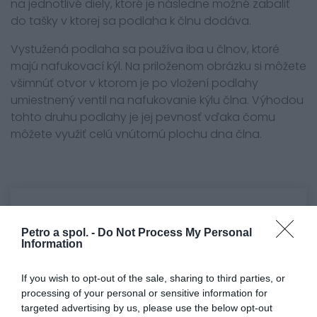
na jednotlivé diely, ktoré je následne možné zabaliť
do tašky v ktorej sa podlaha k člnu dodáva.
Vystužená podlaha sa používa iba u člnov, ktoré
majú nafukovací kýl. Na priloženom obrázku si môžete
všimnúť otvor v ktorom je po vložení podlahy
umiestnený ventil na nafukovanie kýlu člna. Výhodou
tohto druhu podlahy je jej pevnosť vďaka čomu
môžete využiť celú vnútornú plochu dna člna.
0.0
Petro a spol. -
Do Not Process My Personal
Information
If you wish to opt-out of the sale, sharing to third parties, or
processing of your personal or sensitive information for
targeted advertising by us, please use the below opt-out