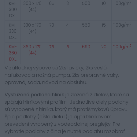
2
KM-
300 x 170
65
3
500
10
1100g/m
300
(44)
DXL
2
KM-
330 x 170
70
4
550
15
1100g/m
330
(44)
DXL
2
KM-
360 x 170
75
5
690
20
1100g/m
360
(44)
DXL
V základnej výbave sú 2ks lavičky, 2ks veslá,
nafukovacia nožná pumpa, 2ks prepravné vaky,
opravná, sada, návod na obsluhu.
Vystužená podlaha hliník
je žložená z dielov, ktoré sa
spájajú hliníkovými profilmi. Jednotlivé diely podlahy
sú vyrobené z hiníka, ktorý má protišmykovú úpravu.
Špic podlahy (číslo dielu 1) je aj pri hliníkovom
prevedení vyrobený z vodeodolnej preglejky. Pre
vybratie podlahy z člna je nutné podlahu rozobrať