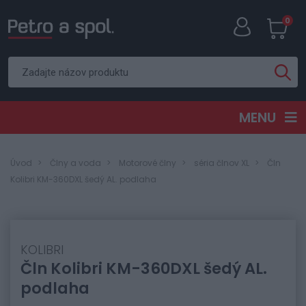
0
MENU
Úvod
Člny a voda
Motorové člny
séria člnov XL
Čln
Kolibri KM-360DXL šedý AL. podlaha
KOLIBRI
Čln Kolibri KM-360DXL šedý AL.
podlaha