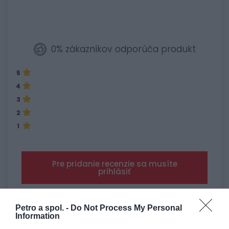
0% zákazníkov odporúča produkt
5
4
3
2
1
Pre pridanie recenzie sa musíte
prihlásiť
Petro a spol. -
Do Not Process My Personal
Information