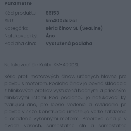
Parametre
Kód produktu:
86153
SKU:
km400dslzal
Kategória:
séria člnov SL (SeaLine)
Nafukovací kýl:
Áno
Podlaha člna:
Vystužená podlaha
Nafukovací čln Kolibri KM-400DSL
Séria profi motorových člnov, určených hlavne pre
plavbu s motorom. Podlaha člnov je pevná skládacia
z hliníkových profilov vystužená bočnými a priečnými
hliníkovými lištami. Pod podlahou je nafukovací kýl
tvarujúci dno, pre lepšie vedenie a ovládanie pri
plavbe v sklze. Konštrukcia umožňuje veľké zaťaženie
a osadenie výkonnými motormi. Preprava člna je v
dvoch vakoch, samostatne čln a samostatne