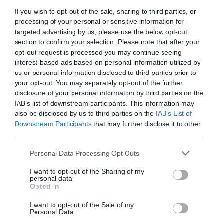
Doprava zadarmo pri
If you wish to opt-out of the sale, sharing to third parties, or
nákupe nad 100,00 €
processing of your personal or sensitive information for
targeted advertising by us, please use the below opt-out
Bezpečná platba
section to confirm your selection. Please note that after your
kartou, platobná brána
opt-out request is processed you may continue seeing
interest-based ads based on personal information utilized by
Nakupujete od distribútora
us or personal information disclosed to third parties prior to
garantujeme kvalitu
your opt-out. You may separately opt-out of the further
disclosure of your personal information by third parties on the
Servisná podpora, záručný a pozáručný servis
IAB’s list of downstream participants. This information may
also be disclosed by us to third parties on the
IAB’s List of
Downstream Participants
that may further disclose it to other
third parties.
Personal Data Processing Opt Outs
I want to opt-out of the Sharing of my
personal data.
Opted In
I want to opt-out of the Sale of my
rodinná firma s tradíciou od roku 1992
Personal Data.