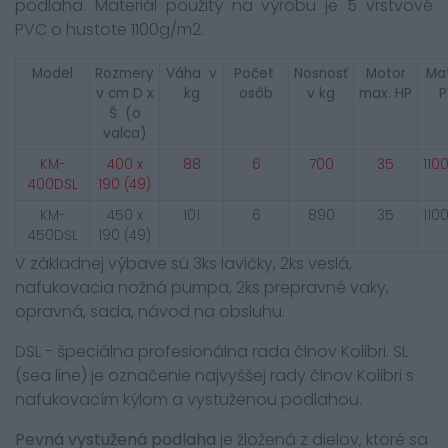
podlaha. Materiál použitý na výrobu je 5 vrstvové
PVC o hustote 1100g/m2.
Model
Rozmery
Váha v
Počet
Nosnosť
Motor
Mat
v cm D x
kg
osôb
v kg
max. HP
Š (
o
valca
)
KM-
400 x
88
6
700
35
110
400DSL
190 (49)
KM-
450 x
101
6
890
35
110
450DSL
190 (49)
V základnej výbave sú 3ks lavičky, 2ks veslá,
nafukovacia nožná pumpa, 2ks prepravné vaky,
opravná, sada, návod na obsluhu.
DSL - špeciálna profesionálna rada člnov Kolibri. SL
(sea line) je označenie najvyššej rady člnov Kolibri s
nafukovacím kýlom a vystuženou podlahou.
Pevná vystužená podlaha
je žložená z dielov, ktoré sa