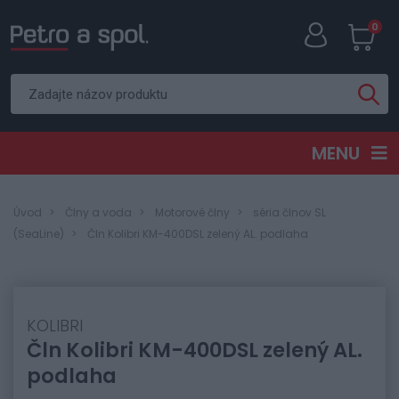
0
MENU
Úvod
Člny a voda
Motorové člny
séria člnov SL
(SeaLine)
Čln Kolibri KM-400DSL zelený AL. podlaha
KOLIBRI
Čln Kolibri KM-400DSL zelený AL.
podlaha