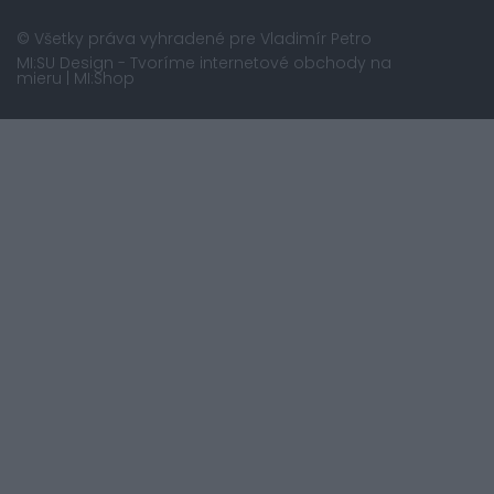
© Všetky práva vyhradené pre Vladimír Petro
MI:SU Design
- Tvoríme internetové obchody na
mieru |
MI:Shop