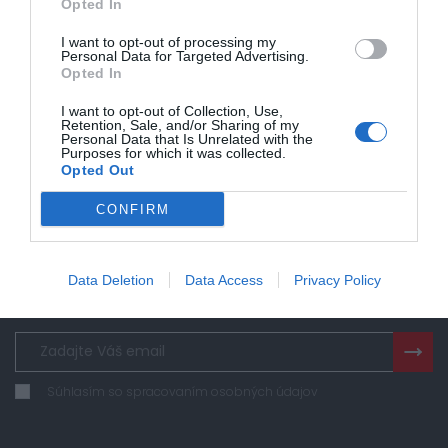
Opted In
+421 905 101 406
I want to opt-out of processing my
Personal Data for Targeted Advertising.
info@petroaspol.sk
Opted In
I want to opt-out of Collection, Use,
Retention, Sale, and/or Sharing of my
Personal Data that Is Unrelated with the
Purposes for which it was collected.
Sledujte nás na
Opted Out
CONFIRM
Data Deletion
Data Access
Privacy Policy
Novinky na email
Súhlasím so spracovaním osobných údajov