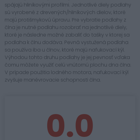
spájajú hliníkovými profilmi. Jednotlivé diely podlahy
sú vyrobené z drevených/hliníkových dielov, ktoré
majú protišmykovú úpravu. Pre vybratie podlahy z
člna je nutné podlahu rozobrať na jednotlivé diely,
ktoré je následne možné zabaliť do tašky v ktorej sa
podlaha k člnu dodáva. Pevná vystužená podlaha
sa používa iba u člnov, ktoré majú nafukovací kýl.
Výhodou tohto druhu podlahy je jej pevnosť vďaka
čomu môžete využiť celú vnútornú plochu dna člna.
V prípade použitia lodného motora, nafukovací kýl
zvyšuje manévrovacie schopnosti člna.
0.0