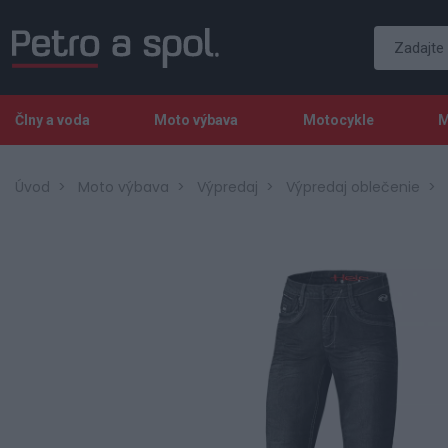
Člny a voda
Moto výbava
Motocykle
M
Úvod
Moto výbava
Výpredaj
Výpredaj oblečenie