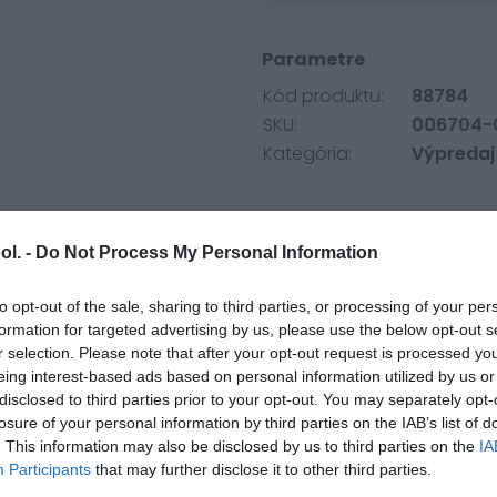
Parametre
Kód produktu:
88784
SKU:
006704-
Kategória:
Výpredaj
CRANE STRETCH/ e
ol. -
Do Not Process My Personal Information
Číslo produktu 006704-00
to opt-out of the sale, sharing to third parties, or processing of your per
Vonkajší materiál
formation for targeted advertising by us, please use the below opt-out s
- elastická bavlna
r selection. Please note that after your opt-out request is processed y
eing interest-based ads based on personal information utilized by us or
Ochrana
disclosed to third parties prior to your opt-out. You may separately opt-
- vrecká na voliteľné chrá
losure of your personal information by third parties on the IAB’s list of
- EN 1621-1:2012 CE certifi
. This information may also be disclosed by us to third parties on the
IA
chrániče, Level 1
Participants
that may further disclose it to other third parties.
- výstuž z aramidových vl