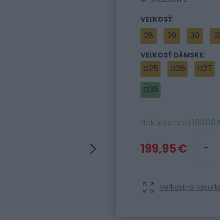
:
VEĽKOSŤ
28
29
30
3
VEĽKOSŤ DÁMSKE:
D25
D26
D27
D36
Nakúpte nad
100,00 
199,95 €
Veľkostná tabuľk