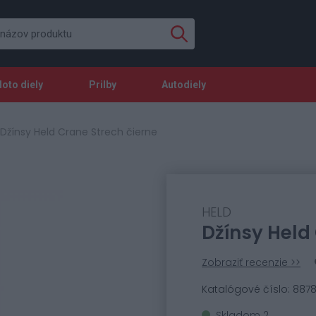
oto diely
Prilby
Autodiely
Džínsy Held Crane Strech čierne
HELD
Džínsy Held
Zobraziť recenzie >>
Katalógové číslo: 887
Skladom 2