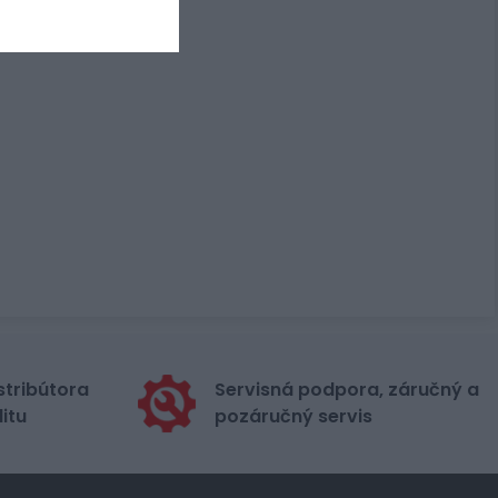
stribútora
Servisná podpora, záručný a
itu
pozáručný servis