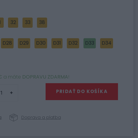
1
32
33
38
D28
D29
D30
D31
D32
D33
D34
€
a máte
DOPRAVU ZDARMA
!
PRIDAŤ DO KOŠÍKA
a
Doprava a platba