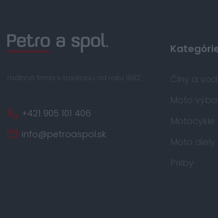
Kategóri
rodinná firma s tradíciou od roku 1992
Člny a vo
Moto výba
+421 905 101 406
Motocykle
info@petroaspol.sk
Moto diely
Prilby