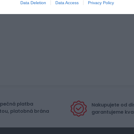
Data Deletion
Data Access
Privacy Policy
pečná platba
Nakupujete od di
tou, platobná brána
garantujeme kval