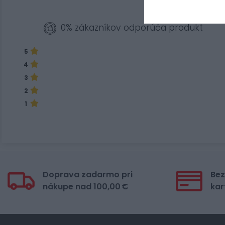
0% zákazníkov odporúča produkt
5
4
3
2
1
Doprava zadarmo pri
Bez
nákupe nad 100,00 €
kar