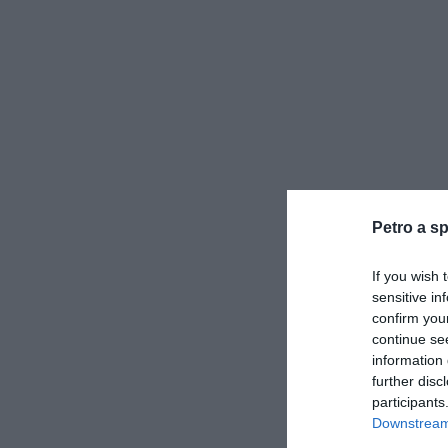
Petro a sp
If you wish 
sensitive in
confirm you
continue se
information 
further disc
participants
Downstream 