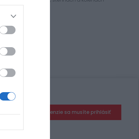
, 38, 40
30, 31, 32, 33, 34, 36
Pre pridanie recenzie sa musíte prihlásiť