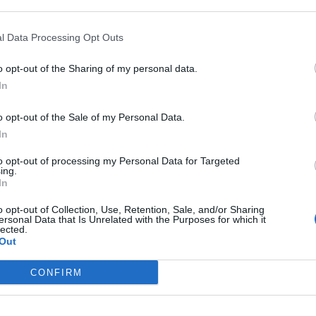
Farby
l Data Processing Opt Outs
- čierna 01
- antracitová 28
o opt-out of the Sharing of my personal data.
- denim-modrá 39
In
Veľkosti
o opt-out of the Sale of my Personal Data.
- 28, 29, 30, 31, 32, 33, 34, 36
In
-
dámske:
25, 26, 27, 28, 29, 
to opt-out of processing my Personal Data for Targeted
ing.
In
o opt-out of Collection, Use, Retention, Sale, and/or Sharing
ersonal Data that Is Unrelated with the Purposes for which it
lected.
Out
CONFIRM