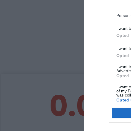
Persona
I want t
Opted 
I want t
Opted 
I want 
Advertis
Opted 
I want t
0.0
of my P
was col
Opted 