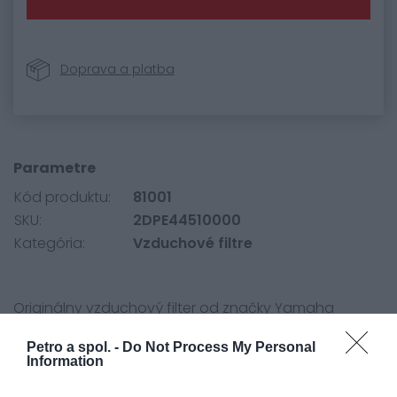
Doprava a platba
Parametre
Kód produktu:
81001
SKU:
2DPE44510000
Kategória:
Vzduchové filtre
Originálny vzduchový filter od značky Yamaha
určený pre model NMAX 125 modelový rok 2015 - 2020
Petro a spol. -
Do Not Process My Personal
Information