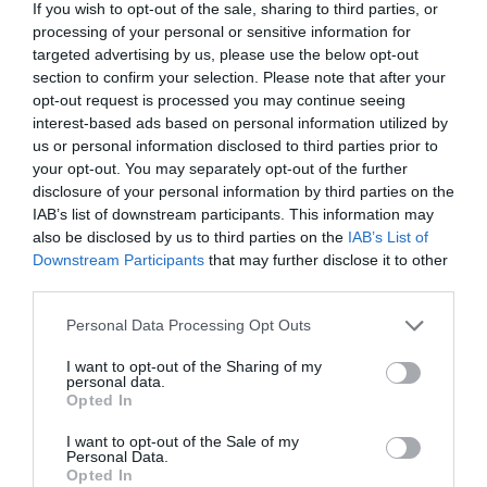
0.0
If you wish to opt-out of the sale, sharing to third parties, or
processing of your personal or sensitive information for
targeted advertising by us, please use the below opt-out
section to confirm your selection. Please note that after your
opt-out request is processed you may continue seeing
interest-based ads based on personal information utilized by
us or personal information disclosed to third parties prior to
your opt-out. You may separately opt-out of the further
disclosure of your personal information by third parties on the
0% zákazníkov odporúča produkt
IAB’s list of downstream participants. This information may
also be disclosed by us to third parties on the
IAB’s List of
Downstream Participants
that may further disclose it to other
5
third parties.
4
3
Personal Data Processing Opt Outs
2
I want to opt-out of the Sharing of my
1
personal data.
Opted In
I want to opt-out of the Sale of my
Pre pridanie recenzie sa musíte
Personal Data.
prihlásiť
Opted In