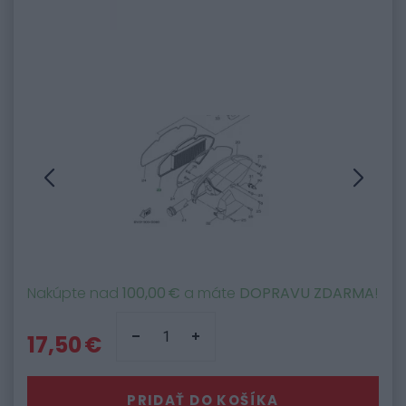
Nakúpte nad
100,00 €
a máte
DOPRAVU ZDARMA
!
17,50 €
PRIDAŤ DO KOŠÍKA