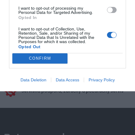
I want to opt-out of processing my
Personal Data for Targeted Advertising.
Opted In
I want to opt-out of Collection, Use,
Retention, Sale, and/or Sharing of my
Doprava zadarmo pri
Personal Data that Is Unrelated with the
nákupe nad 100,00 €
Purposes for which it was collected.
Opted Out
Bezpečná platba
CONFIRM
kartou, platobná brána
Nakupujete od distribútora
garantujeme kvalitu
Data Deletion
Data Access
Privacy Policy
Servisná podpora, záručný a pozáručný servis