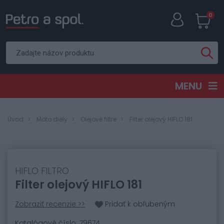
0
MENU
Úvod
Moto diely
Olejové filtre
Filter olejový HIFLO 181
HIFLO FILTRO
Filter olejový HIFLO 181
Zobraziť recenzie >>
Pridať k obľubeným
Katalógové číslo: 79674