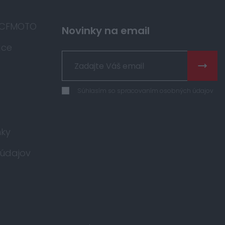
 CFMOTO
Novinky na email
áce
Súhlasím so spracovaním osobných údajov
ky
údajov