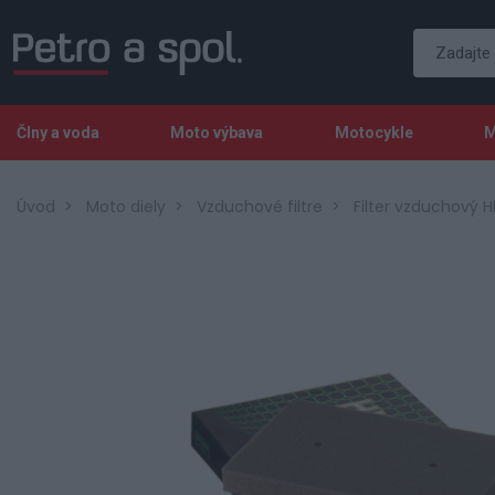
Člny a voda
Moto výbava
Motocykle
M
Úvod
Moto diely
Vzduchové filtre
Filter vzduchový H