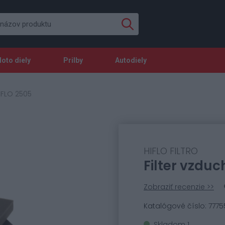
oto diely
Prilby
Autodiely
IFLO 2505
HIFLO FILTRO
Filter vzdu
Zobraziť recenzie >>
Katalógové číslo: 7775
Skladom 1