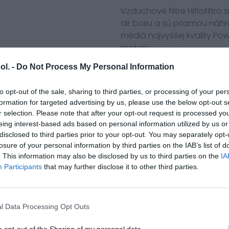
Vzduchové filtre Hiflofiltr
air boxu a sú priamou náhra
médiá najvyššej kvality Po
motory.
Náhrada originálnych filtrov
ol. -
Do Not Process My Personal Information
Kawasaki 11013-0020
to opt-out of the sale, sharing to third parties, or processing of your per
formation for targeted advertising by us, please use the below opt-out s
Kawasaki Motorcycle
r selection. Please note that after your opt-out request is processed y
EX250 J8F,J9F,JAF,JAFA,JBF,
eing interest-based ads based on personal information utilized by us or
EX250 K8F,K9F,KAF,KBF,KCF (
disclosed to third parties prior to your opt-out. You may separately opt-
EX250 (EX250R Ninja) Specia
losure of your personal information by third parties on the IAB’s list of
. This information may also be disclosed by us to third parties on the
IA
EX300 ADF,ADFA,AEF,AEFA,AFF
Participants
that may further disclose it to other third parties.
EX300 AES,AESA,AFA,AFSA Nin
EX300 BDF,BDFA,BEF,BEFA,BFF,
EX300 Ninja 300 ABS KRT Edi
EX300 Ninja 300 ABS Winter 
l Data Processing Opt Outs
Z300 AFF,AGF,BHF,BHFA,BJF,B