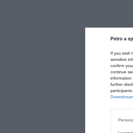
Petro a sp
If you wish 
sensitive in
confirm you
continue se
information 
further disc
participants
Downstream 
Persona