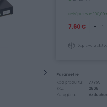
Nakúpte nad
100,00 
7,60 €
Doprava a platb
Parametre
Kód produktu:
77755
SKU:
2505
Kategória:
Vzduchové