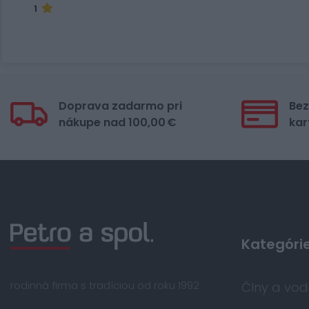
1
Doprava zadarmo pri
Bez
nákupe nad 100,00 €
kar
Kategóri
rodinná firma s tradíciou od roku 1992
Člny a vo