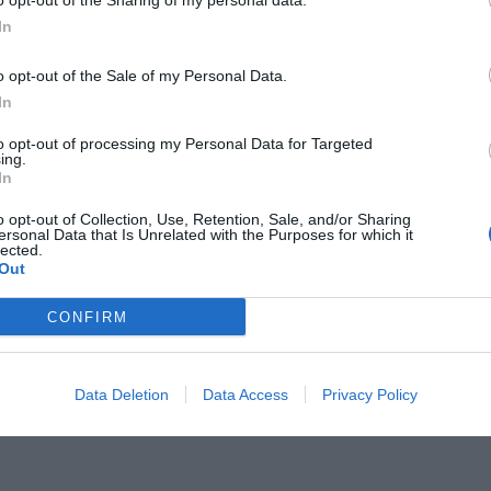
o opt-out of the Sharing of my personal data.
Z300 BFF,BGF (ER300) ABS 1
In
o opt-out of the Sale of my Personal Data.
In
to opt-out of processing my Personal Data for Targeted
ing.
In
o opt-out of Collection, Use, Retention, Sale, and/or Sharing
ersonal Data that Is Unrelated with the Purposes for which it
lected.
Out
CONFIRM
Data Deletion
Data Access
Privacy Policy