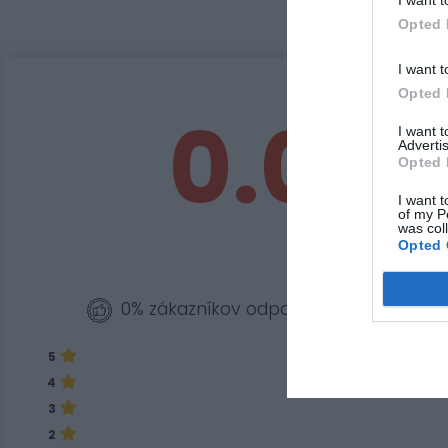
I want t
Opted 
I want t
Opted 
0.0
I want 
Advertis
Opted 
I want t
of my P
was col
Opted 
0% zákazníkov odporúča produkt
5
4
3
2