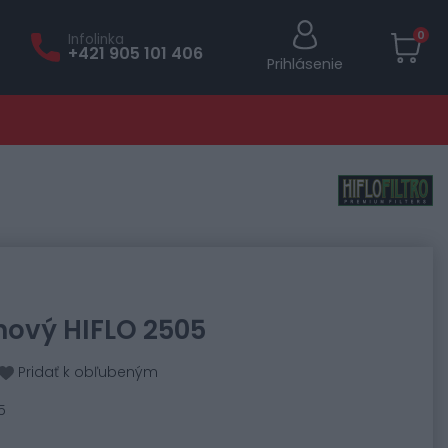
0
Infolinka
+421 905 101 406
Prihlásenie
chový HIFLO 2505
Pridať k obľubeným
5