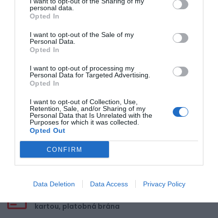
I want to opt-out of the Sharing of my
personal data.
5
Opted In
4
I want to opt-out of the Sale of my
3
Personal Data.
2
Opted In
1
I want to opt-out of processing my
Personal Data for Targeted Advertising.
Opted In
Pre pridanie recenzie sa musíte
I want to opt-out of Collection, Use,
prihlásiť
Retention, Sale, and/or Sharing of my
Personal Data that Is Unrelated with the
Purposes for which it was collected.
Opted Out
CONFIRM
Doprava zadarmo pri
nákupe nad 100,00 €
Data Deletion
Data Access
Privacy Policy
Bezpečná platba
kartou, platobná brána