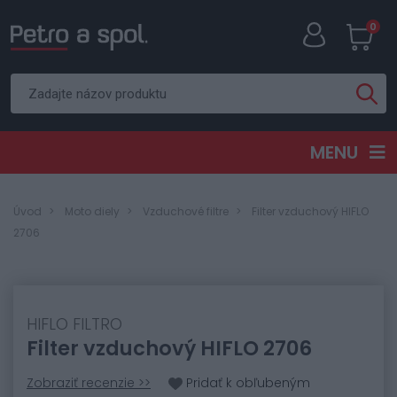
0
MENU
Úvod
Moto diely
Vzduchové filtre
Filter vzduchový HIFLO
2706
HIFLO FILTRO
Filter vzduchový HIFLO 2706
Zobraziť recenzie >>
Pridať k obľubeným