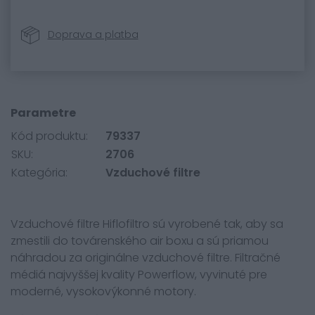
Doprava a platba
Parametre
Kód produktu:
79337
SKU:
2706
Kategória:
Vzduchové filtre
Vzduchové filtre Hiflofiltro sú vyrobené tak, aby sa
zmestili do továrenského air boxu a sú priamou
náhradou za originálne vzduchové filtre. Filtračné
médiá najvyššej kvality Powerflow, vyvinuté pre
moderné, vysokovýkonné motory.