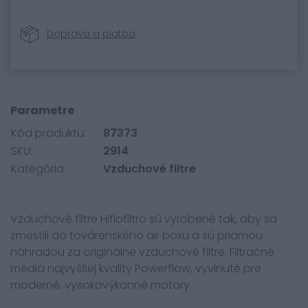
Doprava a platba
Parametre
Kód produktu:
87373
SKU:
2914
Kategória:
Vzduchové filtre
Vzduchové filtre Hiflofiltro sú vyrobené tak, aby sa
zmestili do továrenského air boxu a sú priamou
náhradou za originálne vzduchové filtre. Filtračné
médiá najvyššej kvality Powerflow, vyvinuté pre
moderné, vysokovýkonné motory.