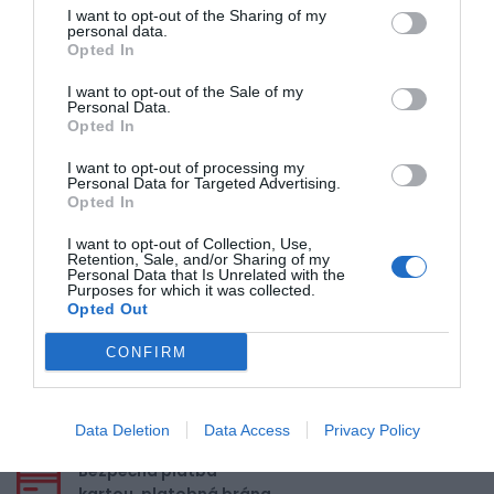
I want to opt-out of the Sharing of my
personal data.
Opted In
5
4
I want to opt-out of the Sale of my
Personal Data.
3
Opted In
2
1
I want to opt-out of processing my
Personal Data for Targeted Advertising.
Opted In
I want to opt-out of Collection, Use,
Pre pridanie recenzie sa musíte
Retention, Sale, and/or Sharing of my
prihlásiť
Personal Data that Is Unrelated with the
Purposes for which it was collected.
Opted Out
CONFIRM
Doprava zadarmo pri
nákupe nad 100,00 €
Data Deletion
Data Access
Privacy Policy
Bezpečná platba