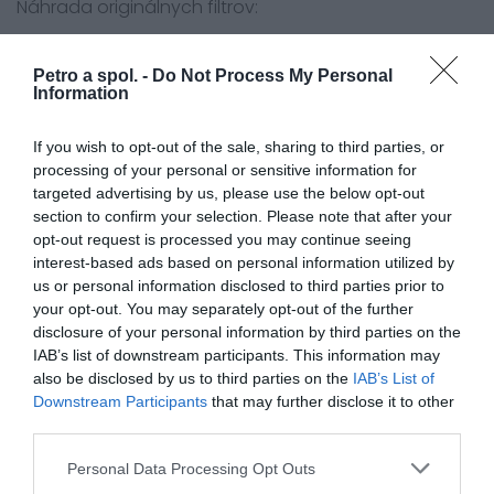
Náhrada originálnych filtrov:
Kawasaki 11013-1270
Petro a spol. -
Do Not Process My Personal
Kawasaki Motorcycle
Information
ZX900 C1,C2 (ZX-9R) 98-99
ZX900 E1,E2 (ZX-9R) 00-01
If you wish to opt-out of the sale, sharing to third parties, or
processing of your personal or sensitive information for
ZX900 F1,F2 Ninja (ZX-9R) 02-03
targeted advertising by us, please use the below opt-out
section to confirm your selection. Please note that after your
opt-out request is processed you may continue seeing
interest-based ads based on personal information utilized by
0.0
us or personal information disclosed to third parties prior to
your opt-out. You may separately opt-out of the further
disclosure of your personal information by third parties on the
IAB’s list of downstream participants. This information may
also be disclosed by us to third parties on the
IAB’s List of
Downstream Participants
that may further disclose it to other
third parties.
Personal Data Processing Opt Outs
0% zákazníkov odporúča produkt