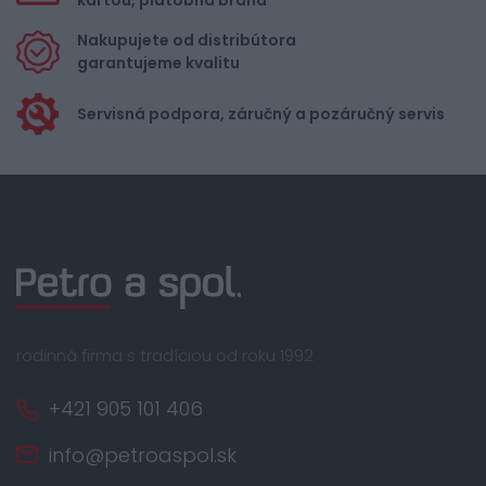
kartou, platobná brána
Nakupujete od distribútora
garantujeme kvalitu
Servisná podpora, záručný a pozáručný servis
rodinná firma s tradíciou od roku 1992
+421 905 101 406
info@petroaspol.sk