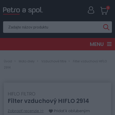
0
MENU
Úvod
Moto diely
Vzduchové filtre
Filter vzduchový HIFLO
2914
HIFLO FILTRO
Filter vzduchový HIFLO 2914
Zobraziť recenzie >>
Pridať k obľubeným