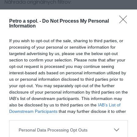
Náhrada originálnych filtrov:
Suzuki 13780-31D00
Petro a spol. -
Do Not Process My Personal
Suzuki Motorcycle
Information
DR800 SM,SUMSR43A/B 91
DR800 SN,SUN,SP,SUP,SR,SUR,SS,SUS,SV,SUVSR43A/B 92-
If you wish to opt-out of the sale, sharing to third parties, or
processing of your personal or sensitive information for
00
targeted advertising by us, please use the below opt-out
section to confirm your selection. Please note that after your
opt-out request is processed you may continue seeing
interest-based ads based on personal information utilized by
0.0
us or personal information disclosed to third parties prior to
your opt-out. You may separately opt-out of the further
disclosure of your personal information by third parties on the
IAB’s list of downstream participants. This information may
also be disclosed by us to third parties on the
IAB’s List of
Downstream Participants
that may further disclose it to other
third parties.
Personal Data Processing Opt Outs
0% zákazníkov odporúča produkt