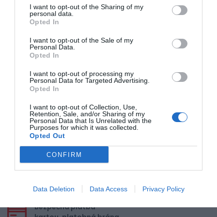
I want to opt-out of the Sharing of my
personal data.
Opted In
5
4
I want to opt-out of the Sale of my
Personal Data.
3
Opted In
2
1
I want to opt-out of processing my
Personal Data for Targeted Advertising.
Opted In
I want to opt-out of Collection, Use,
Pre pridanie recenzie sa musíte
Retention, Sale, and/or Sharing of my
prihlásiť
Personal Data that Is Unrelated with the
Purposes for which it was collected.
Opted Out
CONFIRM
Doprava zadarmo pri
nákupe nad 100,00 €
Data Deletion
Data Access
Privacy Policy
Bezpečná platba