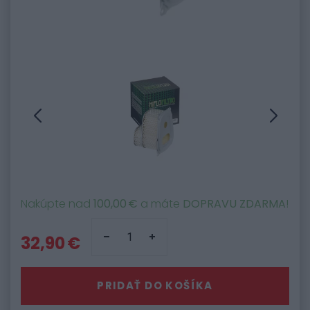
Nakúpte nad
100,00 €
a máte
DOPRAVU ZDARMA
!
32,90 €
PRIDAŤ DO KOŠÍKA