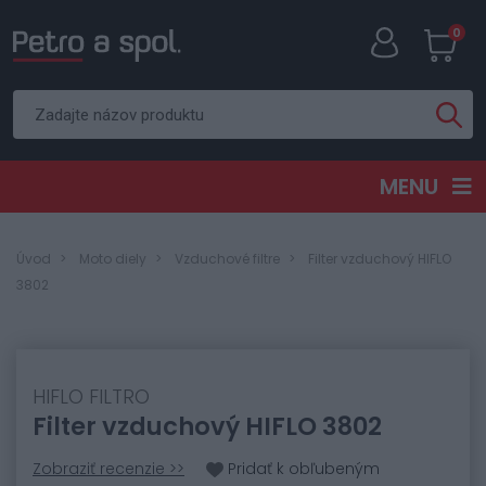
0
MENU
Úvod
Moto diely
Vzduchové filtre
Filter vzduchový HIFLO
3802
HIFLO FILTRO
Filter vzduchový HIFLO 3802
Zobraziť recenzie >>
Pridať k obľubeným