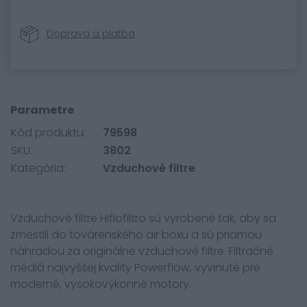
Doprava a platba
Parametre
Kód produktu:
79598
SKU:
3802
Kategória:
Vzduchové filtre
Vzduchové filtre Hiflofiltro sú vyrobené tak, aby sa
zmestili do továrenského air boxu a sú priamou
náhradou za originálne vzduchové filtre. Filtračné
médiá najvyššej kvality Powerflow, vyvinuté pre
moderné, vysokovýkonné motory.