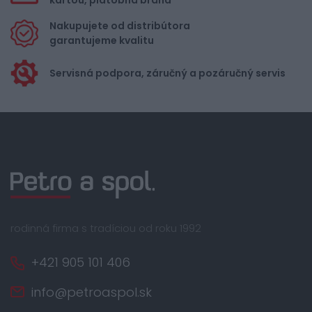
kartou, platobná brána
Nakupujete od distribútora
garantujeme kvalitu
Servisná podpora, záručný a pozáručný servis
rodinná firma s tradíciou od roku 1992
+421 905 101 406
info@petroaspol.sk