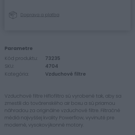
Doprava a platba
Parametre
Kód produktu:
73235
SKU:
4704
Kategória:
Vzduchové filtre
Vzduchové filtre Hiflofiltro sú vyrobené tak, aby sa
zmestili do továrenského air boxu a sú priamou
náhradou za originálne vzduchové filtre. Filtračné
médiá najvyššej kvality Powerflow, vyvinuté pre
moderné, vysokovýkonné motory.