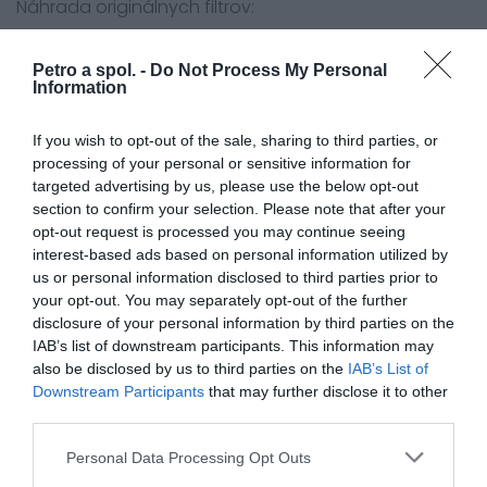
Náhrada originálnych filtrov:
Yamaha 3LD-14451-00
Petro a spol. -
Do Not Process My Personal
Information
Určené pre modely:
Yamaha Motorcycle
If you wish to opt-out of the sale, sharing to third parties, or
XTZ750 Super Tenere3LD,3WM 90-97
processing of your personal or sensitive information for
targeted advertising by us, please use the below opt-out
section to confirm your selection. Please note that after your
opt-out request is processed you may continue seeing
interest-based ads based on personal information utilized by
0.0
us or personal information disclosed to third parties prior to
your opt-out. You may separately opt-out of the further
disclosure of your personal information by third parties on the
IAB’s list of downstream participants. This information may
also be disclosed by us to third parties on the
IAB’s List of
Downstream Participants
that may further disclose it to other
third parties.
Personal Data Processing Opt Outs
0% zákazníkov odporúča produkt