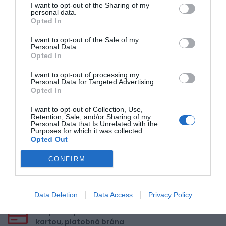
I want to opt-out of the Sharing of my
personal data.
5
Opted In
4
I want to opt-out of the Sale of my
3
Personal Data.
Opted In
2
1
I want to opt-out of processing my
Personal Data for Targeted Advertising.
Opted In
Pre pridanie recenzie sa musíte
I want to opt-out of Collection, Use,
prihlásiť
Retention, Sale, and/or Sharing of my
Personal Data that Is Unrelated with the
Purposes for which it was collected.
Opted Out
CONFIRM
Doprava zadarmo pri
nákupe nad 100,00 €
Data Deletion
Data Access
Privacy Policy
Bezpečná platba
kartou, platobná brána