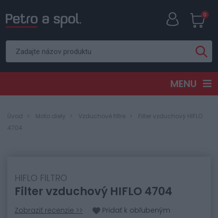
0
MENU
Úvod
Moto diely
Vzduchové filtre
Filter vzduchový HIFLO
4704
HIFLO FILTRO
Filter vzduchový HIFLO 4704
Zobraziť recenzie >>
Pridať k obľubeným