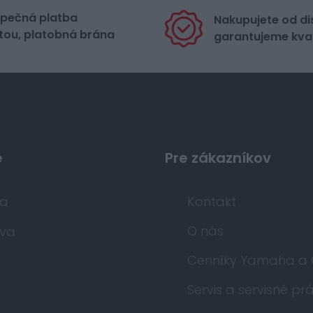
pečná platba
Nakupujete od di
tou, platobná brána
garantujeme kval
e
Pre zákazníkov
da
Kontakt
O nás
va
Cenníky Yamaha a
Servis a servisné pr