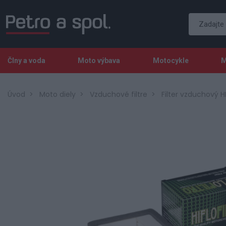
Člny a voda
Moto výbava
Motocykle
M
Úvod
Moto diely
Vzduchové filtre
Filter vzduchový 