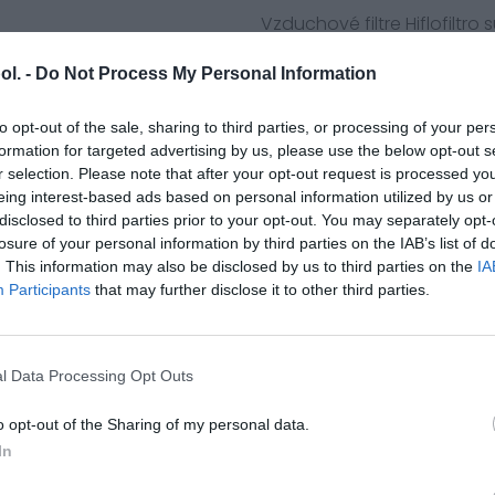
Vzduchové filtre Hiflofiltr
air boxu a sú priamou náhra
médiá najvyššej kvality Po
ol. -
Do Not Process My Personal Information
motory.
to opt-out of the sale, sharing to third parties, or processing of your per
Náhrada originálnych filtrov
formation for targeted advertising by us, please use the below opt-out s
r selection. Please note that after your opt-out request is processed y
Yamaha 4BH-14451-00
eing interest-based ads based on personal information utilized by us or
Yamaha 4BH-14451-01
disclosed to third parties prior to your opt-out. You may separately opt-
losure of your personal information by third parties on the IAB’s list of
Yamaha Motorcycle
. This information may also be disclosed by us to third parties on the
IA
GTS1000 A (Air Filter - 2pc
Participants
that may further disclose it to other third parties.
Yamaha Scooter
XP500 TMAX (1st Air Filter)5
l Data Processing Opt Outs
o opt-out of the Sharing of my personal data.
In