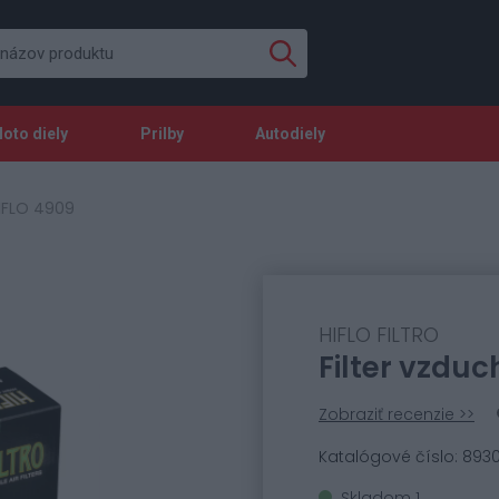
oto diely
Prilby
Autodiely
HIFLO 4909
HIFLO FILTRO
Filter vzdu
Zobraziť recenzie >>
Katalógové číslo: 8930
Skladom 1