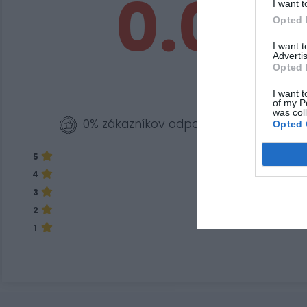
0.0
I want t
Opted 
I want 
Advertis
Opted 
I want t
of my P
was col
0% zákazníkov odporúča produkt
Opted 
5
4
3
2
1