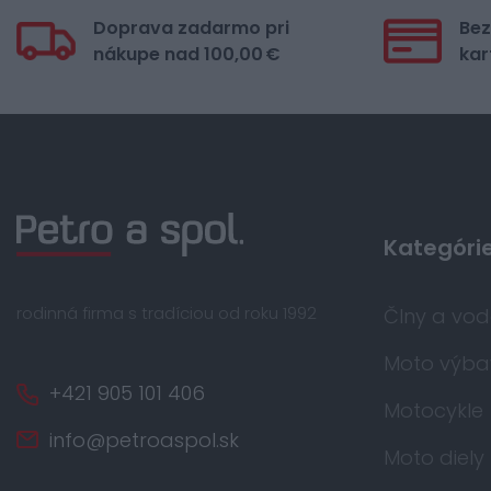
Doprava zadarmo pri
Bez
nákupe nad 100,00 €
kar
Kategóri
rodinná firma s tradíciou od roku 1992
Člny a vo
Moto výba
+421 905 101 406
Motocykle
info@petroaspol.sk
Moto diely