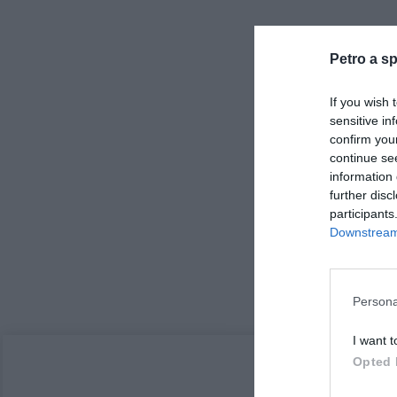
Petro a sp
If you wish 
sensitive in
confirm you
continue se
information 
further disc
participants
Downstream 
Persona
I want t
Opted 