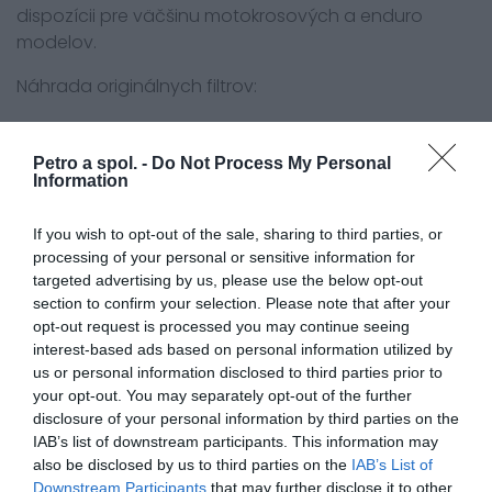
dispozícii pre väčšinu motokrosových a enduro
modelov.
Náhrada originálnych filtrov:
Twin Air 158185
Petro a spol. -
Do Not Process My Personal
Určené pre modely:
Information
Husaberg Motorcycle
If you wish to opt-out of the sale, sharing to third parties, or
FE390 Enduro 10-12
processing of your personal or sensitive information for
FE450 Enduro 09-12
targeted advertising by us, please use the below opt-out
FX450 Cross Country 10-11
section to confirm your selection. Please note that after your
FE570 Enduro 09-12
opt-out request is processed you may continue seeing
FS570 Supermoto 10-11
interest-based ads based on personal information utilized by
us or personal information disclosed to third parties prior to
your opt-out. You may separately opt-out of the further
disclosure of your personal information by third parties on the
IAB’s list of downstream participants. This information may
also be disclosed by us to third parties on the
IAB’s List of
Downstream Participants
that may further disclose it to other