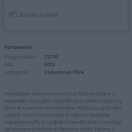
Doprava a platba
Parametre
Kód produktu:
70719
SKU:
6013
Kategória:
Vzduchové filtre
Pretekárske terénne vzduchové filtre vyrábané v
Holandsku s použitím špeciálnej dvojvrstvovej peny,
ktorá je vyvinutá na maximálnu filtráciu a optimálny
prietok vzduchu na zvýšenie výkonu. Materiály
najvyššej kvality a vynikajúca konštrukcia umožňujú
opakované používanie filtra bez straty výkonu. K