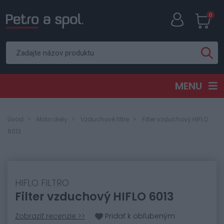
0
MENU
Úvod
Moto diely
Vzduchové filtre
Filter vzduchový HIFLO
6013
HIFLO FILTRO
Filter vzduchový HIFLO 6013
Zobraziť recenzie >>
Pridať k obľubeným