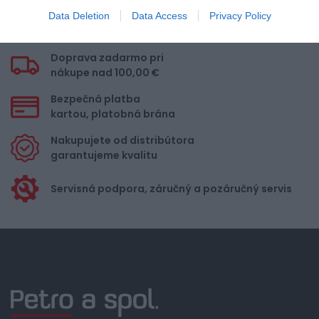
Data Deletion
Data Access
Privacy Policy
Doprava zadarmo pri
nákupe nad 100,00 €
Bezpečná platba
kartou, platobná brána
Nakupujete od distribútora
garantujeme kvalitu
Servisná podpora, záručný a pozáručný servis