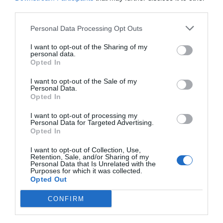
0.0
third parties.
Personal Data Processing Opt Outs
I want to opt-out of the Sharing of my
personal data.
Opted In
0% zákazníkov odporúča produkt
I want to opt-out of the Sale of my
Personal Data.
Opted In
5
I want to opt-out of processing my
4
Personal Data for Targeted Advertising.
3
Opted In
2
I want to opt-out of Collection, Use,
1
Retention, Sale, and/or Sharing of my
Personal Data that Is Unrelated with the
Purposes for which it was collected.
Opted Out
Pre pridanie recenzie sa musíte
prihlásiť
CONFIRM