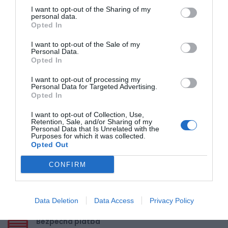
0% zákazníkov odporúča produkt
I want to opt-out of the Sharing of my
personal data.
Opted In
5
4
I want to opt-out of the Sale of my
Personal Data.
3
Opted In
2
I want to opt-out of processing my
1
Personal Data for Targeted Advertising.
Opted In
I want to opt-out of Collection, Use,
Pre pridanie recenzie sa musíte
Retention, Sale, and/or Sharing of my
prihlásiť
Personal Data that Is Unrelated with the
Purposes for which it was collected.
Opted Out
CONFIRM
Doprava zadarmo pri
Data Deletion
Data Access
Privacy Policy
nákupe nad 100,00 €
Bezpečná platba