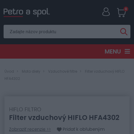
0
MENU
Úvod
Moto diely
Vzduchové filtre
Filter vzduchový HIFLO
HFA4302
HIFLO FILTRO
Filter vzduchový HIFLO HFA4302
Zobraziť recenzie >>
Pridať k obľubeným