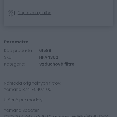
Doprava a platba
Parametre
Kód produktu:
61588
SKU:
HFA4302
Kategória:
Vzduchové filtre
Náhrada originálnych filtrov:
Yamaha B74-E5407-00
Určené pre modely:
Yamaha Scooter
CZD300 A X-Max 300 (Crankcase Air Filter)B749 17-18