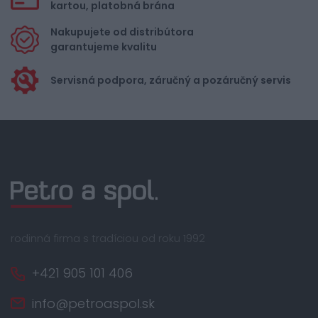
kartou, platobná brána
Nakupujete od distribútora
garantujeme kvalitu
Servisná podpora, záručný a pozáručný servis
rodinná firma s tradíciou od roku 1992
+421 905 101 406
info@petroaspol.sk