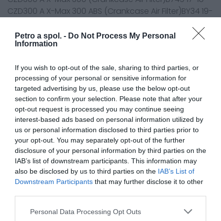
CZD300 A X-Max 300 ABS (Crankcase Air Filter)BY34 19-
21
CZD300 X-Max 300 (Crankcase Air Filter) 22-26
Petro a spol. -
Do Not Process My Personal
Information
CZD300 A X-Max 300 Tech MAX (Crankcase Air Filter)
20-26
If you wish to opt-out of the sale, sharing to third parties, or
CZD300 D-A X-Max+ 300 (Crankcase Air Filter) 25-26
processing of your personal or sensitive information for
MWD300 Tricity (Crankcase Air Filter) 20-25
targeted advertising by us, please use the below opt-out
section to confirm your selection. Please note that after your
opt-out request is processed you may continue seeing
interest-based ads based on personal information utilized by
0.0
us or personal information disclosed to third parties prior to
your opt-out. You may separately opt-out of the further
disclosure of your personal information by third parties on the
IAB’s list of downstream participants. This information may
also be disclosed by us to third parties on the
IAB’s List of
Downstream Participants
that may further disclose it to other
third parties.
Personal Data Processing Opt Outs