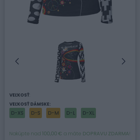
:
VEĽKOSŤ
VEĽKOSŤ DÁMSKE:
D-XS
D-S
D-M
D-L
D-XL
Nakúpte nad
100,00 €
a máte
DOPRAVU ZDARMA
!