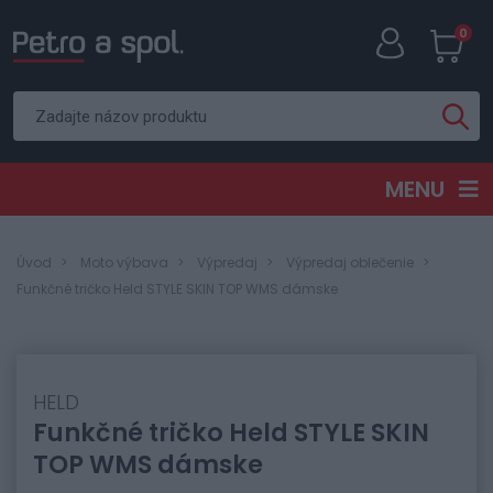
0
MENU
Úvod
Moto výbava
Výpredaj
Výpredaj oblečenie
Funkčné tričko Held STYLE SKIN TOP WMS dámske
HELD
Funkčné tričko Held STYLE SKIN
TOP WMS dámske