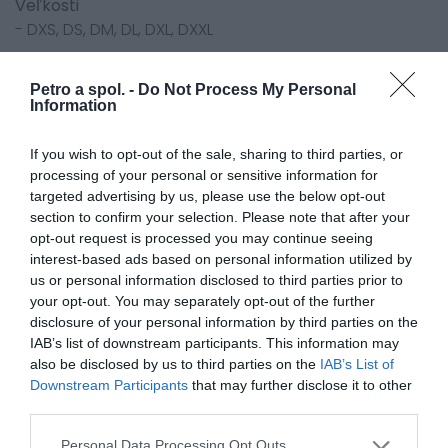
Veľkosti
- DXS, DS, DM, DL, DXL, DXXL
Petro a spol. -
Do Not Process My Personal
Information
Odporúčame dokúpiť
If you wish to opt-out of the sale, sharing to third parties, or
processing of your personal or sensitive information for
targeted advertising by us, please use the below opt-out
section to confirm your selection. Please note that after your
opt-out request is processed you may continue seeing
interest-based ads based on personal information utilized by
us or personal information disclosed to third parties prior to
your opt-out. You may separately opt-out of the further
disclosure of your personal information by third parties on the
IAB’s list of downstream participants. This information may
also be disclosed by us to third parties on the
IAB’s List of
Downstream Participants
that may further disclose it to other
Dámska
Funkčné
Dámska
Dámska
third parties.
bunda
spodky
bunda
bunda
Held
Held
Held
Held
Personal Data Processing Opt Outs