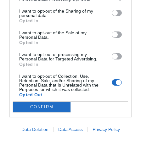
Debbie
STYLE
Debbie
Debbie
II
SKIN
II
II
I want to opt-out of the Sharing of my
kožená
BASE
kožená
kožená
personal data.
čierno-
dámske
čierno-
čierno-
Opted In
neón.
biela
biela-
45,00 €
červená
červená
499,95 €
I want to opt-out of the Sale of my
499,95 €
499,95 €
Personal Data.
Opted In
I want to opt-out of processing my
Personal Data for Targeted Advertising.
Opted In
I want to opt-out of Collection, Use,
Retention, Sale, and/or Sharing of my
Personal Data that Is Unrelated with the
Purposes for which it was collected.
0.0
Opted Out
CONFIRM
Data Deletion
Data Access
Privacy Policy