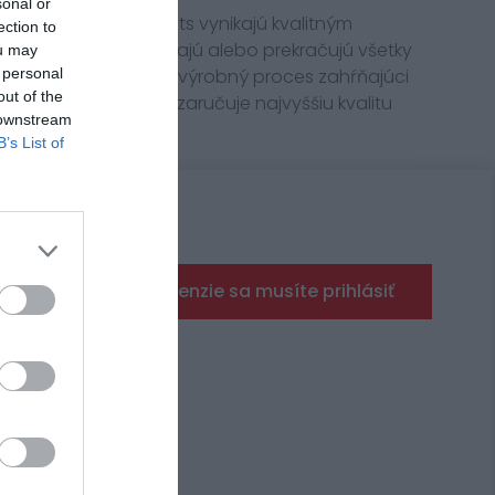
sonal or
 výrobcu JT Sprockets vynikajú kvalitným
ection to
teriálom. Vyrovnávajú alebo prekračujú všetky
ou may
o výrobky. Špeciálny výrobný proces zahŕňajúci
 personal
out of the
dividuálnych kontrol zaručuje najvyššiu kvalitu
 downstream
B’s List of
Pre pridanie recenzie sa musíte prihlásiť