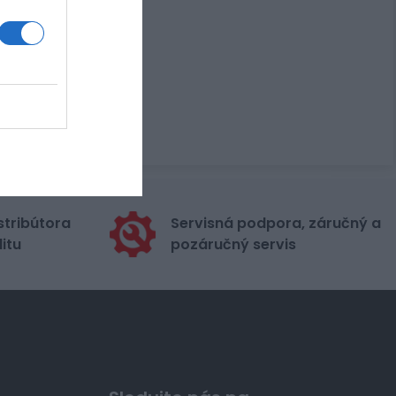
stribútora
Servisná podpora, záručný a
itu
pozáručný servis