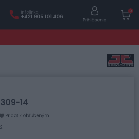
0
Infolinka
+421 905 101 406
Prihlásenie
1309-14
Pridať k obľubeným
22