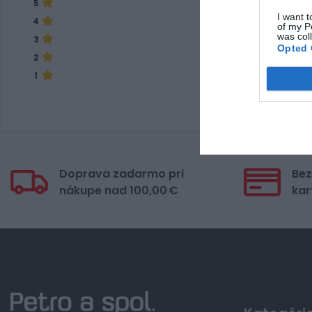
5
I want t
4
of my P
was col
3
Opted 
2
1
Doprava zadarmo pri
Bez
nákupe nad 100,00 €
kar