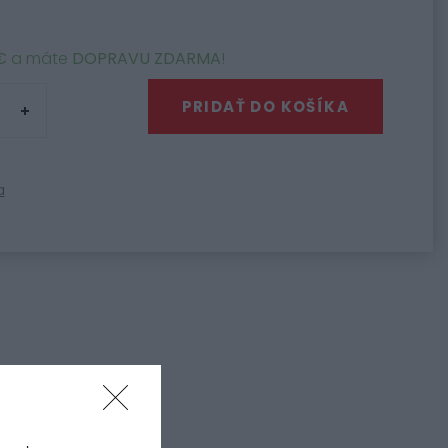
€
a máte
DOPRAVU ZDARMA
!
PRIDAŤ DO KOŠÍKA
a
 kolieska