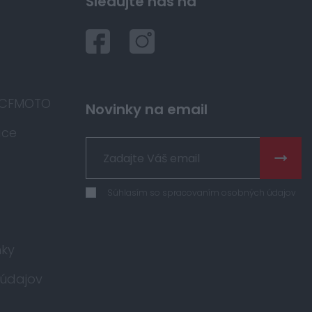
Sledujte nás na
 CFMOTO
Novinky na email
áce
Súhlasím so spracovaním osobných údajov
ky
údajov