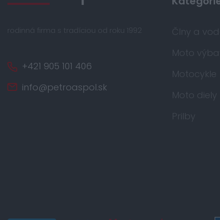
Kategóri
rodinná firma s tradíciou od roku 1992
Člny a vo
Moto výba
+421 905 101 406
Motocykle
info@petroaspol.sk
Moto diely
Prilby