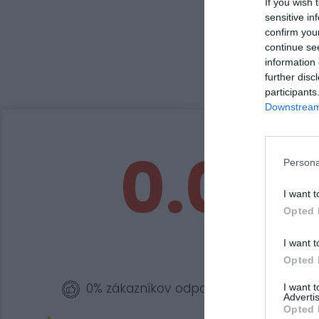
If you wish 
sensitive in
confirm you
continue se
information 
further disc
participants
Downstream 
0.0
Persona
I want t
Opted 
I want t
Opted 
0% zákazníkov odporúča produkt
I want 
Advertis
Opted 