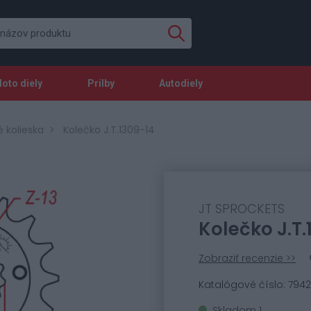
oto diely
Prilby
Autodiely
 kolieska
Kolečko J.T.1309-14
JT SPROCKETS
Kolečko J.T.
Zobraziť recenzie >>
Katalógové číslo: 794
Skladom 1