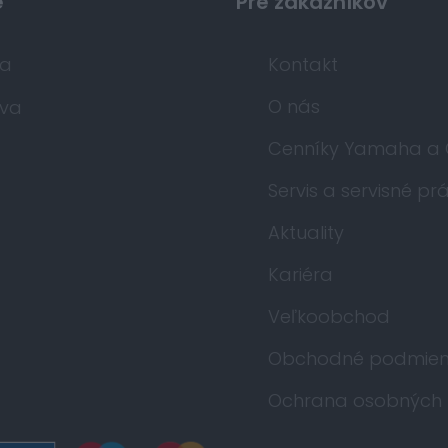
e
Pre zákazníkov
da
Kontakt
O nás
va
Cenníky Yamaha a
Servis a servisné pr
Aktuality
Kariéra
Veľkoobchod
Obchodné podmien
Ochrana osobných 