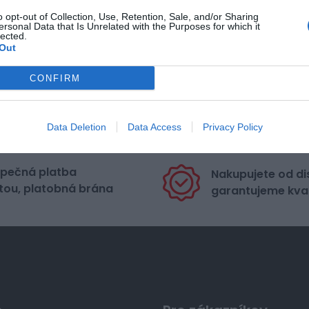
o opt-out of Collection, Use, Retention, Sale, and/or Sharing
ersonal Data that Is Unrelated with the Purposes for which it
lected.
Out
CONFIRM
Data Deletion
Data Access
Privacy Policy
pečná platba
Nakupujete od di
tou, platobná brána
garantujeme kval