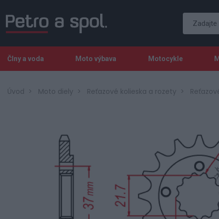
Člny a voda
Moto výbava
Motocykle
M
Úvod
Moto diely
Reťazové kolieska a rozety
Reťazové