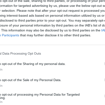
to opt-out of the sale, sharing to third parties, or processing of your per
Ozubené kolesá anglického
formation for targeted advertising by us, please use the below opt-out s
spracovaním a použitým ma
r selection. Please note that after your opt-out request is processed y
požiadavky kladené na tiet
eing interest-based ads based on personal information utilized by us or
disclosed to third parties prior to your opt-out. You may separately opt-
25 výrobných krokov a 10 in
losure of your personal information by third parties on the IAB’s list of
týchto kolies.
. This information may also be disclosed by us to third parties on the
IA
Participants
that may further disclose it to other third parties.
l Data Processing Opt Outs
o opt-out of the Sharing of my personal data.
In
o opt-out of the Sale of my Personal Data.
In
to opt-out of processing my Personal Data for Targeted
ing.
In