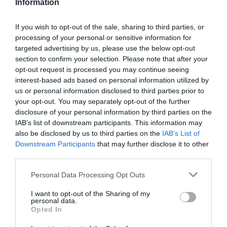
Information
týchto kolies.
If you wish to opt-out of the sale, sharing to third parties, or
processing of your personal or sensitive information for
0.0
targeted advertising by us, please use the below opt-out
section to confirm your selection. Please note that after your
opt-out request is processed you may continue seeing
interest-based ads based on personal information utilized by
us or personal information disclosed to third parties prior to
your opt-out. You may separately opt-out of the further
disclosure of your personal information by third parties on the
IAB’s list of downstream participants. This information may
also be disclosed by us to third parties on the
IAB’s List of
0% zákazníkov odporúča produkt
Downstream Participants
that may further disclose it to other
third parties.
5
Personal Data Processing Opt Outs
4
I want to opt-out of the Sharing of my
3
personal data.
2
Opted In
1