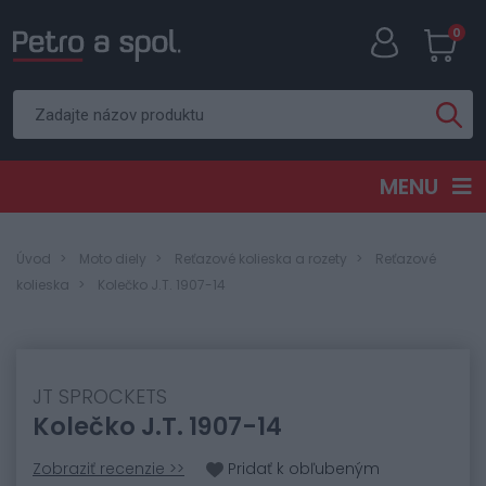
0
MENU
Úvod
Moto diely
Reťazové kolieska a rozety
Reťazové
kolieska
Kolečko J.T. 1907-14
JT SPROCKETS
Kolečko J.T. 1907-14
Zobraziť recenzie >>
Pridať k obľubeným