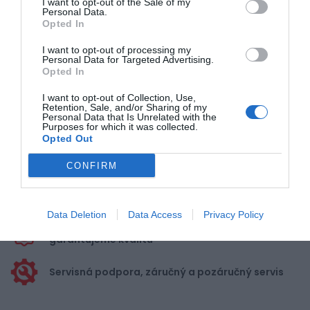
I want to opt-out of the Sale of my
Personal Data.
Opted In
Pre pridanie recenzie sa musíte
I want to opt-out of processing my
prihlásiť
Personal Data for Targeted Advertising.
Opted In
I want to opt-out of Collection, Use,
Retention, Sale, and/or Sharing of my
Personal Data that Is Unrelated with the
Purposes for which it was collected.
Opted Out
Doprava zadarmo pri
nákupe nad 100,00 €
CONFIRM
Bezpečná platba
kartou, platobná brána
Data Deletion
Data Access
Privacy Policy
Nakupujete od distribútora
garantujeme kvalitu
Servisná podpora, záručný a pozáručný servis