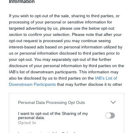
Information
týchto kolies.
If you wish to opt-out of the sale, sharing to third parties, or
processing of your personal or sensitive information for
0.0
targeted advertising by us, please use the below opt-out
section to confirm your selection. Please note that after your
opt-out request is processed you may continue seeing
interest-based ads based on personal information utilized by
us or personal information disclosed to third parties prior to
your opt-out. You may separately opt-out of the further
disclosure of your personal information by third parties on the
IAB’s list of downstream participants. This information may
also be disclosed by us to third parties on the
IAB’s List of
0% zákazníkov odporúča produkt
Downstream Participants
that may further disclose it to other
third parties.
5
Personal Data Processing Opt Outs
4
I want to opt-out of the Sharing of my
3
personal data.
2
Opted In
1