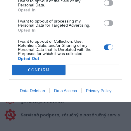
I want to opt-out of the Sale of my
Personal Data.
Opted In
Pre pridanie recenzie sa musíte
I want to opt-out of processing my
prihlásiť
Personal Data for Targeted Advertising.
Opted In
I want to opt-out of Collection, Use,
Retention, Sale, and/or Sharing of my
Personal Data that Is Unrelated with the
Purposes for which it was collected.
Opted Out
Doprava zadarmo pri
nákupe nad 100,00 €
CONFIRM
Bezpečná platba
kartou, platobná brána
Data Deletion
Data Access
Privacy Policy
Nakupujete od distribútora
garantujeme kvalitu
Servisná podpora, záručný a pozáručný servis