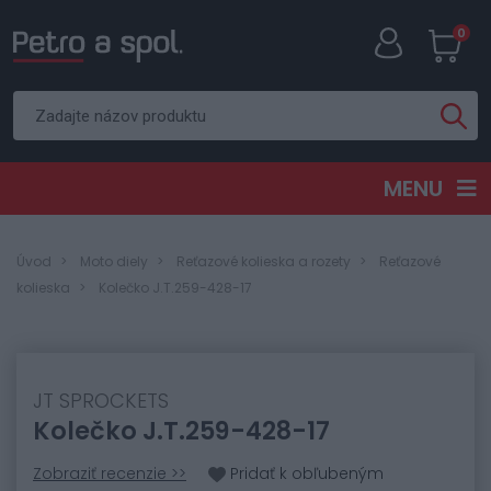
0
MENU
Úvod
Moto diely
Reťazové kolieska a rozety
Reťazové
kolieska
Kolečko J.T.259-428-17
JT SPROCKETS
Kolečko J.T.259-428-17
Zobraziť recenzie >>
Pridať k obľubeným