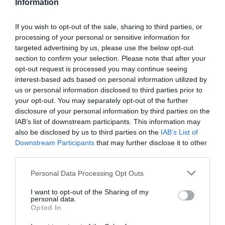
Information
týchto kolies.
If you wish to opt-out of the sale, sharing to third parties, or
processing of your personal or sensitive information for
0.0
targeted advertising by us, please use the below opt-out
section to confirm your selection. Please note that after your
opt-out request is processed you may continue seeing
interest-based ads based on personal information utilized by
us or personal information disclosed to third parties prior to
your opt-out. You may separately opt-out of the further
disclosure of your personal information by third parties on the
IAB’s list of downstream participants. This information may
also be disclosed by us to third parties on the
IAB’s List of
0% zákazníkov odporúča produkt
Downstream Participants
that may further disclose it to other
third parties.
5
Personal Data Processing Opt Outs
4
I want to opt-out of the Sharing of my
3
personal data.
2
Opted In
1