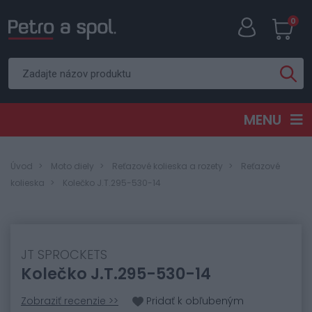
0
MENU
Úvod
Moto diely
Reťazové kolieska a rozety
Reťazové
kolieska
Kolečko J.T.295-530-14
JT SPROCKETS
Kolečko J.T.295-530-14
Zobraziť recenzie >>
Pridať k obľubeným