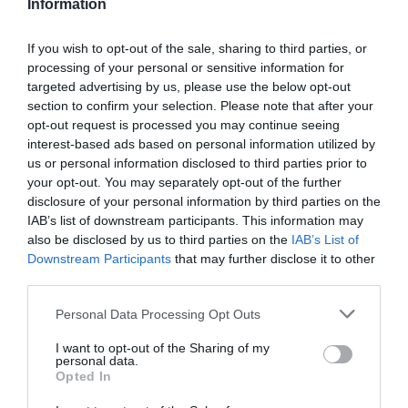
Information
týchto kolies.
If you wish to opt-out of the sale, sharing to third parties, or
processing of your personal or sensitive information for
0.0
targeted advertising by us, please use the below opt-out
section to confirm your selection. Please note that after your
opt-out request is processed you may continue seeing
interest-based ads based on personal information utilized by
us or personal information disclosed to third parties prior to
your opt-out. You may separately opt-out of the further
disclosure of your personal information by third parties on the
IAB’s list of downstream participants. This information may
also be disclosed by us to third parties on the
IAB’s List of
0% zákazníkov odporúča produkt
Downstream Participants
that may further disclose it to other
third parties.
5
Personal Data Processing Opt Outs
4
I want to opt-out of the Sharing of my
3
personal data.
2
Opted In
1