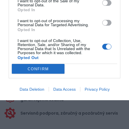
I want to opt-out of the Sale of my
Personal Data.
Opted In
Pre pridanie recenzie sa musíte
I want to opt-out of processing my
prihlásiť
Personal Data for Targeted Advertising.
Opted In
I want to opt-out of Collection, Use,
Retention, Sale, and/or Sharing of my
Personal Data that Is Unrelated with the
Purposes for which it was collected.
Opted Out
Doprava zadarmo pri
nákupe nad 100,00 €
CONFIRM
Bezpečná platba
kartou, platobná brána
Data Deletion
Data Access
Privacy Policy
Nakupujete od distribútora
garantujeme kvalitu
Servisná podpora, záručný a pozáručný servis