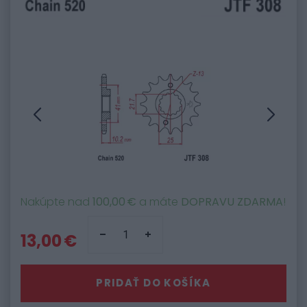
Nakúpte nad
100,00 €
a máte
DOPRAVU ZDARMA
!
13,00 €
PRIDAŤ DO KOŠÍKA