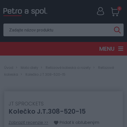
0
MENU
Úvod
Moto diely
Reťazové kolieska a rozety
Reťazové
kolieska
Kolečko J.T.308-520-15
JT SPROCKETS
Kolečko J.T.308-520-15
Zobraziť recenzie >>
Pridať k obľubeným