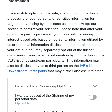
Information
týchto kolies.
If you wish to opt-out of the sale, sharing to third parties, or
processing of your personal or sensitive information for
0.0
targeted advertising by us, please use the below opt-out
section to confirm your selection. Please note that after your
opt-out request is processed you may continue seeing
interest-based ads based on personal information utilized by
us or personal information disclosed to third parties prior to
your opt-out. You may separately opt-out of the further
disclosure of your personal information by third parties on the
IAB’s list of downstream participants. This information may
also be disclosed by us to third parties on the
IAB’s List of
0% zákazníkov odporúča produkt
Downstream Participants
that may further disclose it to other
third parties.
5
Personal Data Processing Opt Outs
4
I want to opt-out of the Sharing of my
3
personal data.
2
Opted In
1