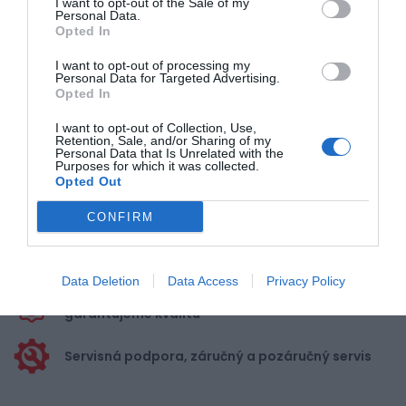
I want to opt-out of the Sale of my
Personal Data.
Opted In
Pre pridanie recenzie sa musíte
I want to opt-out of processing my
prihlásiť
Personal Data for Targeted Advertising.
Opted In
I want to opt-out of Collection, Use,
Retention, Sale, and/or Sharing of my
Personal Data that Is Unrelated with the
Purposes for which it was collected.
Opted Out
Doprava zadarmo pri
nákupe nad 100,00 €
CONFIRM
Bezpečná platba
kartou, platobná brána
Data Deletion
Data Access
Privacy Policy
Nakupujete od distribútora
garantujeme kvalitu
Servisná podpora, záručný a pozáručný servis