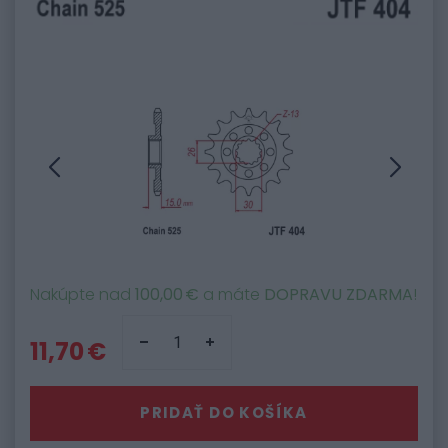
Nakúpte nad
100,00 €
a máte
DOPRAVU ZDARMA
!
11,70 €
PRIDAŤ DO KOŠÍKA