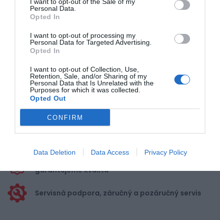
I want to opt-out of the Sale of my
Personal Data.
Opted In
Pre pridanie recenzie sa musíte
I want to opt-out of processing my
prihlásiť
Personal Data for Targeted Advertising.
Opted In
I want to opt-out of Collection, Use,
Retention, Sale, and/or Sharing of my
Personal Data that Is Unrelated with the
Purposes for which it was collected.
Opted Out
Doprava zadarmo pri
nákupe nad 100,00 €
CONFIRM
Bezpečná platba
kartou, platobná brána
Data Deletion
Data Access
Privacy Policy
Nakupujete od distribútora
garantujeme kvalitu
Servisná podpora, záručný a pozáručný servis