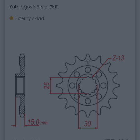
Katalógové číslo: 76111
Externý sklad