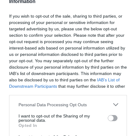
Information
týchto kolies.
If you wish to opt-out of the sale, sharing to third parties, or
processing of your personal or sensitive information for
0.0
targeted advertising by us, please use the below opt-out
section to confirm your selection. Please note that after your
opt-out request is processed you may continue seeing
interest-based ads based on personal information utilized by
us or personal information disclosed to third parties prior to
your opt-out. You may separately opt-out of the further
disclosure of your personal information by third parties on the
IAB’s list of downstream participants. This information may
also be disclosed by us to third parties on the
IAB’s List of
0% zákazníkov odporúča produkt
Downstream Participants
that may further disclose it to other
third parties.
5
Personal Data Processing Opt Outs
4
I want to opt-out of the Sharing of my
3
personal data.
2
Opted In
1