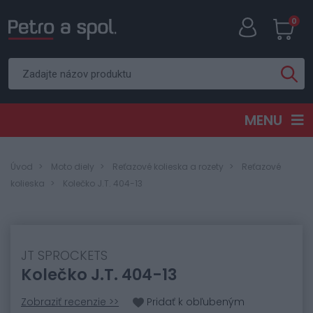
0
MENU
Úvod
Moto diely
Reťazové kolieska a rozety
Reťazové
kolieska
Kolečko J.T. 404-13
JT SPROCKETS
Kolečko J.T. 404-13
Zobraziť recenzie >>
Pridať k obľubeným