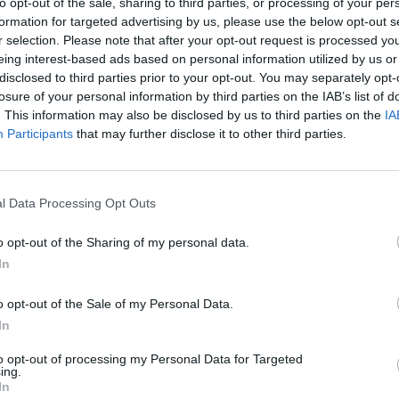
to opt-out of the sale, sharing to third parties, or processing of your per
Ozubené kolesá anglického
formation for targeted advertising by us, please use the below opt-out s
spracovaním a použitým ma
r selection. Please note that after your opt-out request is processed y
požiadavky kladené na tiet
eing interest-based ads based on personal information utilized by us or
disclosed to third parties prior to your opt-out. You may separately opt-
25 výrobných krokov a 10 in
losure of your personal information by third parties on the IAB’s list of
týchto kolies.
. This information may also be disclosed by us to third parties on the
IA
Participants
that may further disclose it to other third parties.
l Data Processing Opt Outs
o opt-out of the Sharing of my personal data.
In
o opt-out of the Sale of my Personal Data.
In
to opt-out of processing my Personal Data for Targeted
ing.
In