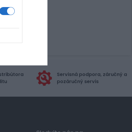
stribútora
Servisná podpora, záručný a
itu
pozáručný servis