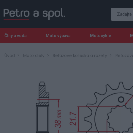
Člny a voda
Moto výbava
Motocykle
M
Úvod
Moto diely
Reťazové kolieska a rozety
Reťazové