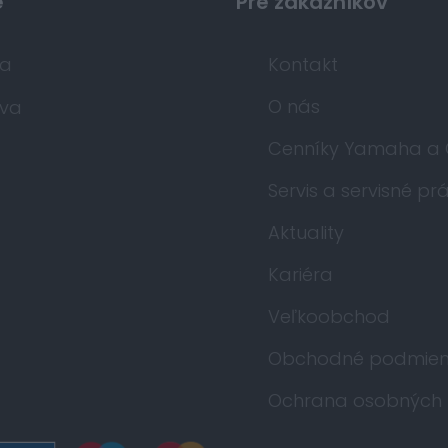
e
Pre zákazníkov
da
Kontakt
O nás
va
Cenníky Yamaha a
Servis a servisné pr
Aktuality
Kariéra
Veľkoobchod
Obchodné podmien
Ochrana osobných 