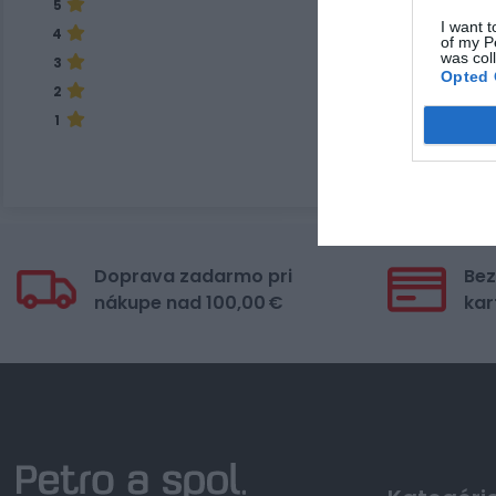
5
I want t
4
of my P
was col
3
Opted 
2
1
Doprava zadarmo pri
Bez
nákupe nad 100,00 €
kar