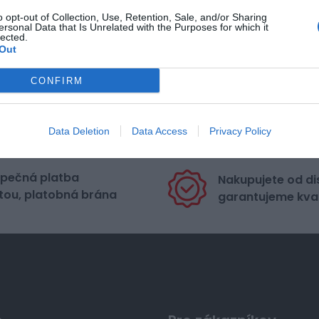
o opt-out of Collection, Use, Retention, Sale, and/or Sharing
ersonal Data that Is Unrelated with the Purposes for which it
lected.
Out
CONFIRM
Data Deletion
Data Access
Privacy Policy
pečná platba
Nakupujete od di
tou, platobná brána
garantujeme kval