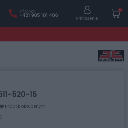
0
Infolinka
+421 905 101 406
Prihlásenie
511-520-15
Pridať k obľubeným
29