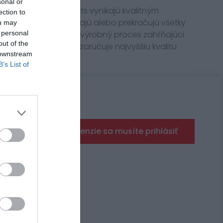
sonal or
 výrobcu JT Sprockets vynikajú kvalitným
ection to
teriálom. Vyrovnávajú alebo prekračujú všetky
ou may
o výrobky. Špeciálny výrobný proces zahŕňajúci
 personal
out of the
dividuálnych kontrol zaručuje najvyššiu kvalitu
 downstream
B’s List of
Pre pridanie recenzie sa musíte prihlásiť