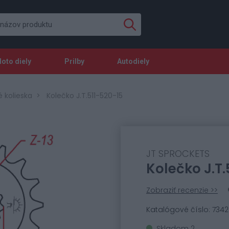
oto diely
Prilby
Autodiely
 kolieska
Kolečko J.T.511-520-15
JT SPROCKETS
Kolečko J.T.
Zobraziť recenzie >>
Katalógové číslo: 734
Skladom 2