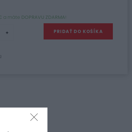
€
a máte
DOPRAVU ZDARMA
!
PRIDAŤ DO KOŠÍKA
a
 kolieska