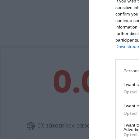
If you wish 
sensitive in
confirm you
continue se
information 
further disc
participants
Downstream 
0.0
Persona
I want t
Opted 
I want t
Opted 
0% zákazníkov odporúča produkt
I want 
Advertis
Opted 