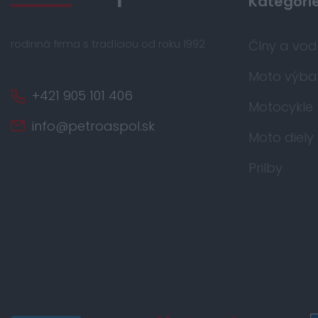
Kategóri
rodinná firma s tradíciou od roku 1992
Člny a vo
Moto výba
+421 905 101 406
Motocykle
info@petroaspol.sk
Moto diely
Prilby