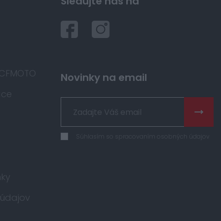
Sledujte nás na
 CFMOTO
Novinky na email
áce
Súhlasím so spracovaním osobných údajov
ky
údajov