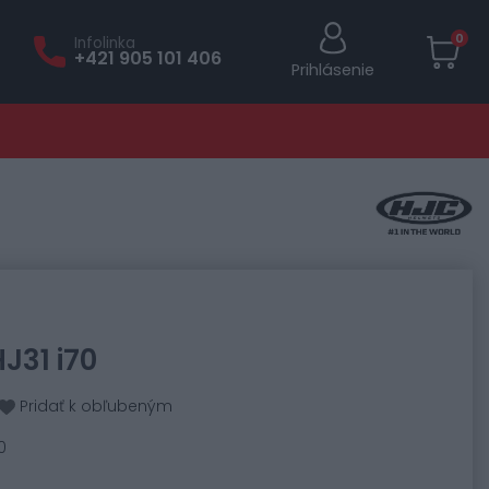
0
Infolinka
+421 905 101 406
Prihlásenie
J31 i70
Pridať k obľubeným
0