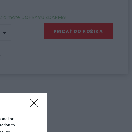
€
a máte
DOPRAVU ZDARMA
!
PRIDAŤ DO KOŠÍKA
a
0
 diely HJC i70
sonal or
ection to
ou may