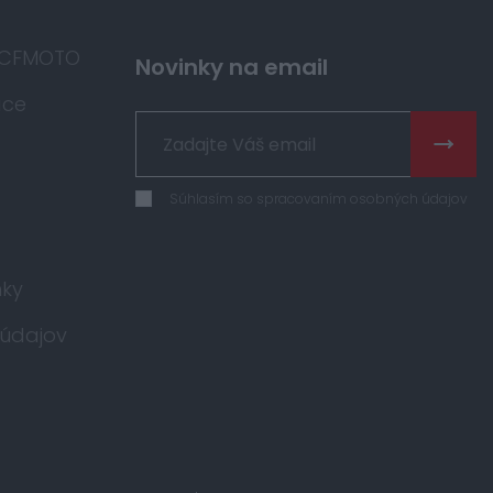
 CFMOTO
Novinky na email
áce
Súhlasím so spracovaním osobných údajov
ky
údajov