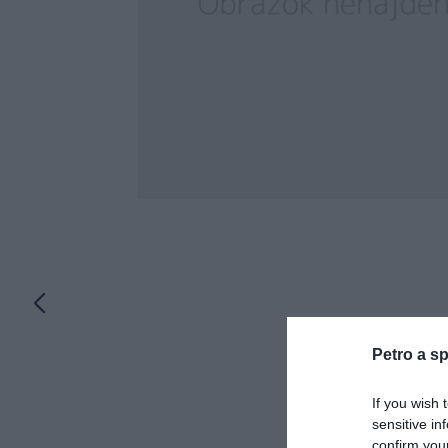
Petro a sp
If you wish 
sensitive in
confirm you