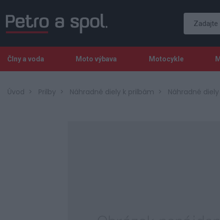
Člny a voda
Moto výbava
Motocykle
M
Úvod
Prilby
Náhradné diely k prilbám
Náhradné diely