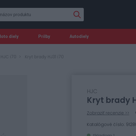
oto diely
Prilby
Autodiely
 HJC i70
Kryt brady HJ31 i70
HJC
Kryt brady H
Zobraziť recenzie >>
Katalógové číslo: 9128
Skladom 1