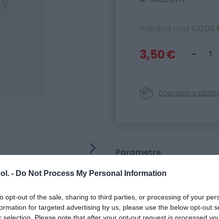
Nakúpte nad
100,00 
3,50 €
Doprava a platb
Parametre
Kód produktu:
91280
ol. -
Do Not Process My Personal Information
SKU:
3490180
Kategória:
Náhradné
to opt-out of the sale, sharing to third parties, or processing of your per
formation for targeted advertising by us, please use the below opt-out s
r selection. Please note that after your opt-out request is processed y