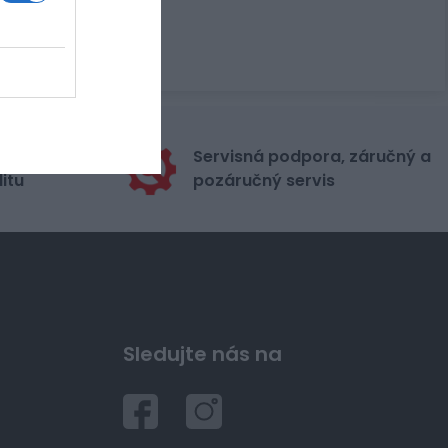
stribútora
Servisná podpora, záručný a
itu
pozáručný servis
Sledujte nás na