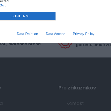
lected.
Out
CONFIRM
Data Deletion
Data Access
Privacy Policy
pečná platba
Nakupujete od di
tou, platobná brána
garantujeme kval
e
Pre zákazníkov
da
Kontakt