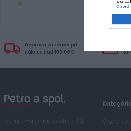
was col
1
Opted 
Doprava zadarmo pri
Bez
nákupe nad 100,00 €
kar
Kategóri
rodinná firma s tradíciou od roku 1992
Člny a vo