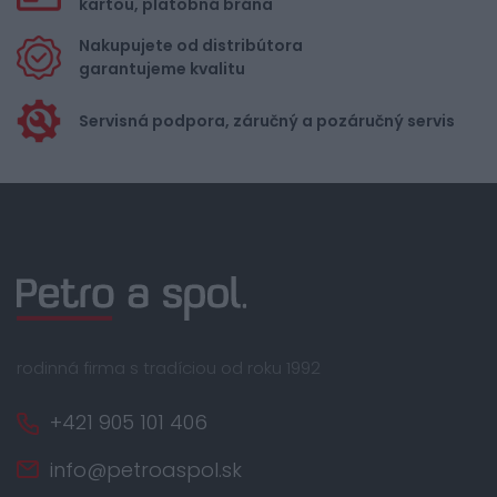
kartou, platobná brána
Nakupujete od distribútora
garantujeme kvalitu
Servisná podpora, záručný a pozáručný servis
rodinná firma s tradíciou od roku 1992
+421 905 101 406
info@petroaspol.sk