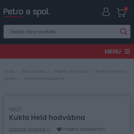
0
MENU
Úvod
Moto výbava
Doplnky pre jazdca
Funkčné a termo
prádlo
Kukla Held hodvábna
HELD
Kukla Held hodvábna
Zobraziť recenzie >>
Pridať k obľubeným