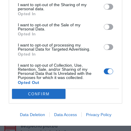
0% zákazníkov odporúča produkt
I want to opt-out of the Sharing of my
personal data.
Opted In
5
4
I want to opt-out of the Sale of my
Personal Data.
3
Opted In
2
I want to opt-out of processing my
1
Personal Data for Targeted Advertising.
Opted In
I want to opt-out of Collection, Use,
Pre pridanie recenzie sa musíte
Retention, Sale, and/or Sharing of my
prihlásiť
Personal Data that Is Unrelated with the
Purposes for which it was collected.
Opted Out
CONFIRM
Doprava zadarmo pri
Data Deletion
Data Access
Privacy Policy
nákupe nad 100,00 €
Bezpečná platba