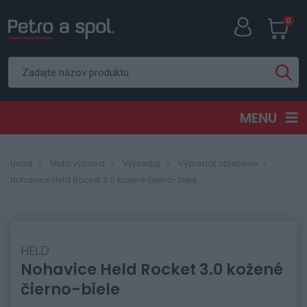
0
MENU
Úvod
Moto výbava
Výpredaj
Výpredaj oblečenie
Nohavice Held Rocket 3.0 kožené čierno-biele
HELD
Nohavice Held Rocket 3.0 kožené
čierno-biele