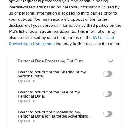
opt-out request is processed you may continue seeing
-
dámske skrátené:
čierno-biela 14:
20, 21, 22, 23
interest-based ads based on personal information utilized by
-
dámske predĺžené:
čierno-biela 14:
76, 80, 84
us or personal information disclosed to third parties prior to
your opt-out. You may separately opt-out of the further
disclosure of your personal information by third parties on the
IAB’s list of downstream participants. This information may
also be disclosed by us to third parties on the
IAB’s List of
Odporúčame dokúpiť
Downstream Participants
that may further disclose it to other
third parties.
Personal Data Processing Opt Outs
I want to opt-out of the Sharing of my
personal data.
Opted In
I want to opt-out of the Sale of my
Personal Data.
Opted In
I want to opt-out of processing my
Personal Data for Targeted Advertising.
Záplata
Chránič
Bunda
Opted In
kožená
kostrče
Held