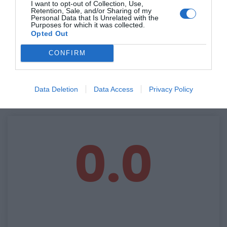
Held
Held
Street
I want to opt-out of Collection, Use,
na
Exosafe
3.0
Retention, Sale, and/or Sharing of my
kolená
by
kožená
Personal Data that Is Unrelated with the
čierna
D3O
čierno-
Purposes for which it was collected.
biela
Opted Out
29,95 €
17,95 €
299,00 €
CONFIRM
Data Deletion
Data Access
Privacy Policy
0.0