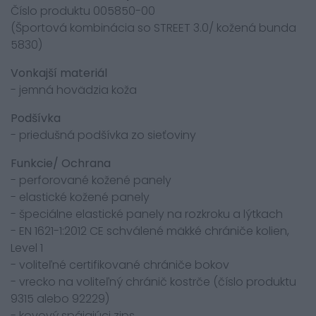
Číslo produktu 005850-00
(Športová kombinácia so STREET 3.0/ kožená bunda
5830)
Vonkajší materiál
- jemná hovädzia koža
Podšívka
- priedušná podšívka zo sieťoviny
Funkcie/ Ochrana
- perforované kožené panely
- elastické kožené panely
- špeciálne elastické panely na rozkroku a lýtkach
- EN 1621-1:2012 CE schválené mäkké chrániče kolien,
Level 1
- voliteľné certifikované chrániče bokov
- vrecko na voliteľný chránič kostrče (číslo produktu
9315 alebo 92229)
- kovový spájajúci zips