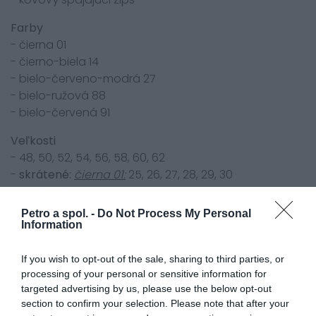
Farby
- čierna 01
- čierno-biela 14
- bielo-červeno-modrá 27
- bielo-ružová 88
- bielo-červená 91
Veľkosti
- 48, 50, 52, 54, 56, 58, 60, 62
-
skrátené:
čierna 01:
25, 26, 27, 28, 29, 30
-
skrátené:
čierno-biela 14:
25, 26, 27, 28, 29, 30
-
predĺžené:
čierna 01:
98, 102, 106, 110
Petro a spol. -
Do Not Process My Personal
-
predĺžené:
čierno-biela 14:
98, 102, 106, 110
Information
-
rozšírené:
čierno-biela 14:
275, 285, 295, 305, 315,
325
If you wish to opt-out of the sale, sharing to third parties, or
processing of your personal or sensitive information for
-
dámske:
čierno-biela 14:
?36, 38, 40, 42, 44, 46D
targeted advertising by us, please use the below opt-out
-
dámske:
bielo-ružová 88
: ?36, 38, 40, 42, 44, 46D
section to confirm your selection. Please note that after your
-
dámske:
bielo-červená 91:
?36, 38, 40, 42, 44, 46D