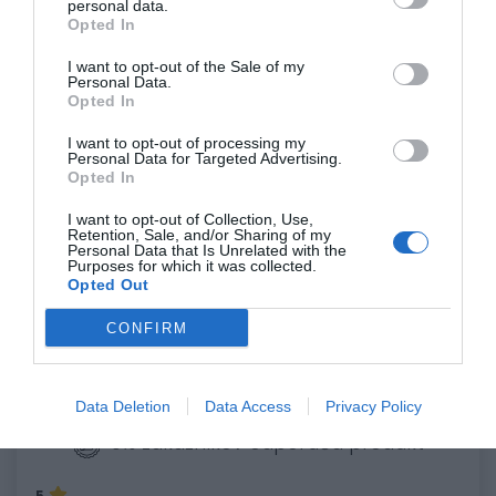
personal data.
Opted In
Veľkosti
I want to opt-out of the Sale of my
- XS, L, XL, XXL, 3XL
Personal Data.
- skrátené: K-L, K-XL, K-XXL
Opted In
- rozšírené: 325, 335
I want to opt-out of processing my
Personal Data for Targeted Advertising.
Opted In
I want to opt-out of Collection, Use,
0.0
Retention, Sale, and/or Sharing of my
Personal Data that Is Unrelated with the
Purposes for which it was collected.
Opted Out
CONFIRM
Data Deletion
Data Access
Privacy Policy
0% zákazníkov odporúča produkt
5