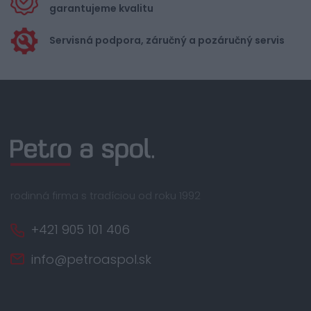
garantujeme kvalitu
Servisná podpora, záručný a pozáručný servis
rodinná firma s tradíciou od roku 1992
+421 905 101 406
info@petroaspol.sk