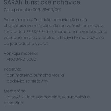
SARAI/ turistické nohavice
Číslo produktu 006461-00/001
Pre celú rodinu. Turistické nohavice Sarai sú
charakterizované širokou škálou veľkostí pre mužov,
ženy a deti. REISSA® Z-Liner membrána je vodeodolná,
vetruodolná a dýchateľná a hrejivá termo vložka sa
dá jednoducho vybrať.
Vonkajší materiál
- AIRGUARD 500D
Podšívka
- odnímateľná termálna vložka
- podšívka zo sieťoviny
Membrána
- REISSA® Z-Liner: vodeodolná, vetruodolná a
priedušná