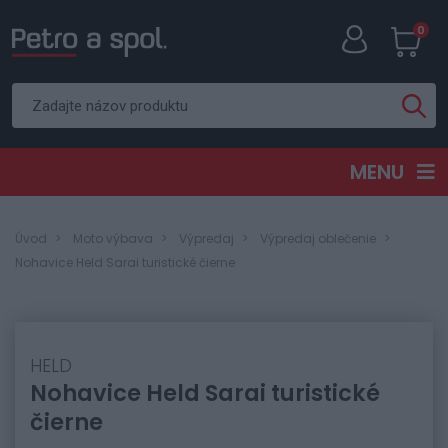
0
MENU
Úvod
Moto výbava
Výpredaj
Výpredaj oblečenie
Nohavice Held Sarai turistické čierne
HELD
Nohavice Held Sarai turistické
čierne