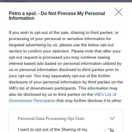
Ochrana
- spájajúci zips
Petro a spol. -
Do Not Process My Personal
- reflexné časti
Information
- voliteľné chrániče bokov schválené EN 1621-1:2012-
EN 1621-1:2012 CE schválené, výškovo nastaviteľné
If you wish to opt-out of the sale, sharing to third parties, or
mäkké chrániče kolien
processing of your personal or sensitive information for
- certifikované FprEN 17092: "Ochranný odev pre
targeted advertising by us, please use the below opt-out
motocyklistov"
section to confirm your selection. Please note that after your
opt-out request is processed you may continue seeing
Funkcie
interest-based ads based on personal information utilized by
us or personal information disclosed to third parties prior to
- elastické panely na rozkroku
your opt-out. You may separately opt-out of the further
- elastické panely na kolenách
disclosure of your personal information by third parties on the
- patentky na voliteľné traky (číslo produktu 3057)
IAB’s list of downstream participants. This information may
- vetranie na zips
also be disclosed by us to third parties on the
IAB’s List of
- sed z protišmykového materiálu na lepší komfort a
Downstream Participants
that may further disclose it to other
ovládanie
third parties.
- 2 vonkajšie vrecká
Personal Data Processing Opt Outs
Farby
I want to opt-out of the Sharing of my
- čierna 01