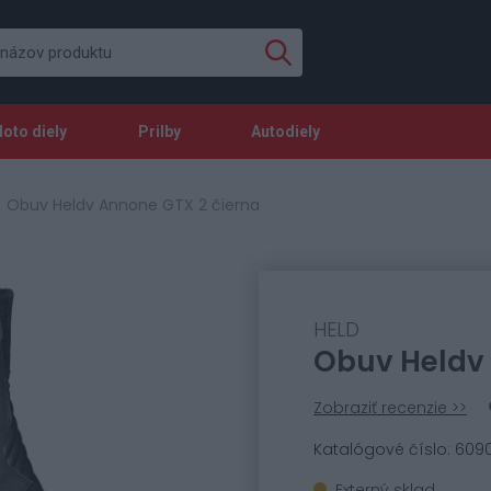
oto diely
Prilby
Autodiely
Obuv Heldv Annone GTX 2 čierna
HELD
Obuv Heldv 
Zobraziť recenzie >>
Katalógové číslo: 6090
Externý sklad