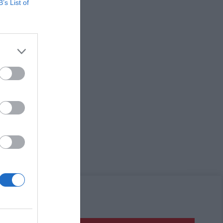
B’s List of
odrážka
, 45, 46, 47, 48, 49, 50
43):
31 cm