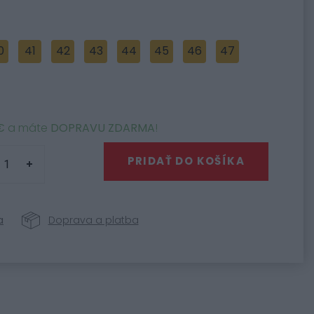
0
41
42
43
44
45
46
47
€
a máte
DOPRAVU ZDARMA
!
PRIDAŤ DO KOŠÍKA
a
Doprava a platba