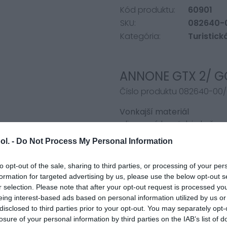
Kód produktu:
60901
SKU:
082640-
Kategória:
Turistick
ANNONE GTX 2/ GO
Číslo produktu 082640-00/
Vonkajší materiál
- lisovaná hovädzia koža
ol. -
Do Not Process My Personal Information
Podšívka
- jemná podšívka z polyest
to opt-out of the sale, sharing to third parties, or processing of your per
Membrána
formation for targeted advertising by us, please use the below opt-out s
r selection. Please note that after your opt-out request is processed y
- GORE-TEX® membrána
eing interest-based ads based on personal information utilized by us or
Funkcie
disclosed to third parties prior to your opt-out. You may separately opt-
losure of your personal information by third parties on the IAB’s list of
- jednoducho sa obúvajú