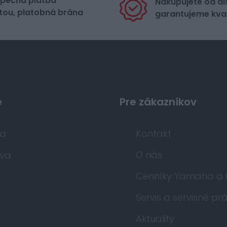
pečná platba
Nakupujete od di
tou, platobná brána
garantujeme kval
e
Pre zákazníkov
da
Kontakt
O nás
va
Cenníky Yamaha a
Servis a servisné pr
Aktuality