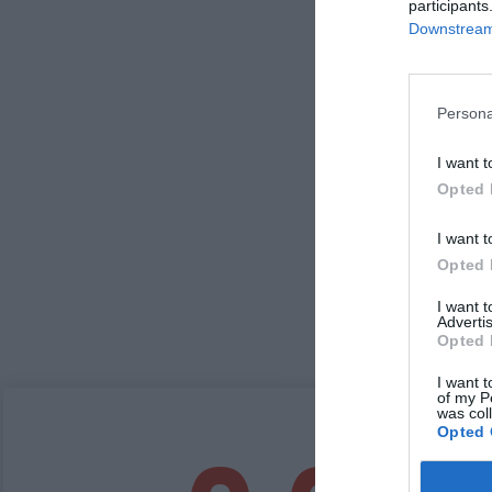
participants
Downstream 
Persona
I want t
Opted 
I want t
Opted 
I want 
Advertis
Opted 
I want t
of my P
was col
Opted 