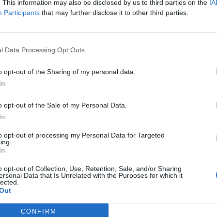
. This information may also be disclosed by us to third parties on the
IA
- gear-shift chránič obuvi
Participants
that may further disclose it to other third parties.
- vnútorná čižma
- výstuž päty
- protišmyková Vibram® p
l Data Processing Opt Outs
Ochrana
- chránič členka
o opt-out of the Sharing of my personal data.
In
Farby
- čierna 01
o opt-out of the Sale of my Personal Data.
In
Veľkosti
- 37, 38, 39, 40, 41, 42, 43, 44
to opt-out of processing my Personal Data for Targeted
ing.
-
výška čižmy (pre veľkosť 
In
o opt-out of Collection, Use, Retention, Sale, and/or Sharing
ersonal Data that Is Unrelated with the Purposes for which it
lected.
Out
CONFIRM