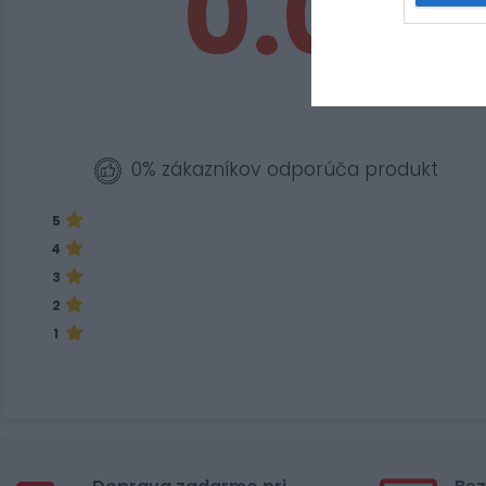
0.0
0% zákazníkov odporúča produkt
5
4
3
2
1