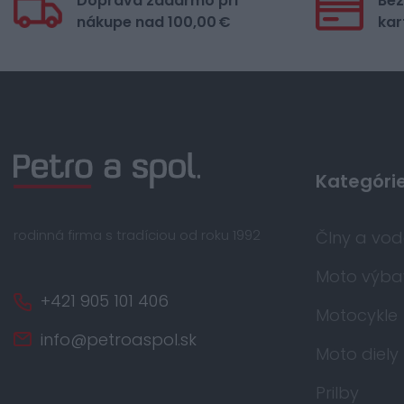
Doprava zadarmo pri
Bez
nákupe nad 100,00 €
kar
Kategóri
rodinná firma s tradíciou od roku 1992
Člny a vo
Moto výba
+421 905 101 406
Motocykle
info@petroaspol.sk
Moto diely
Prilby