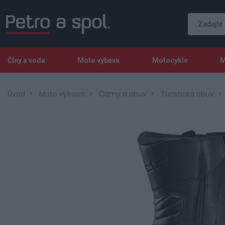
Člny a voda
Moto výbava
Motocykle
M
Úvod
Moto výbava
Čižmy a obuv
Turistická obuv