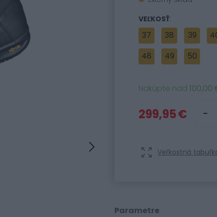
:
VEĽKOSŤ
37
38
39
4
48
49
50
Nakúpte nad
100,00 
299,95 €
Veľkostná tabuľk
Parametre