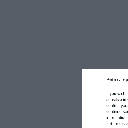
Petro a sp
If you wish 
sensitive in
confirm you
continue se
information 
further disc