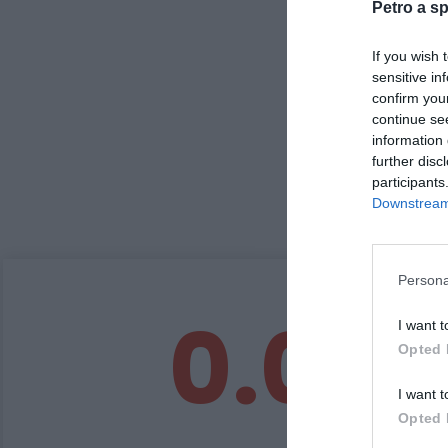
Petro a sp
If you wish 
sensitive in
confirm you
continue se
information 
further disc
participants
Downstream 
Persona
0.0
I want t
Opted 
I want t
Opted 