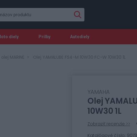
oto diely
Prilby
Autodiely
olej MARINE
Olej YAMALUBE FS4-M 10W30 FC-W 10W30 1L
YAMAHA
Olej YAMAL
10W30 1L
Zobraziť recenzie >>
Katalógové číslo: 9073