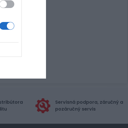
stribútora
Servisná podpora, záručný a
itu
pozáručný servis