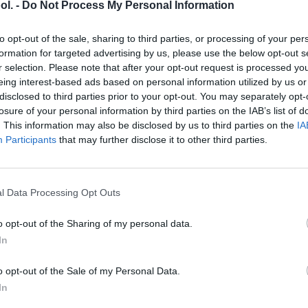
ol. -
Do Not Process My Personal Information
Vysoko výkonný motorový ol
to opt-out of the sale, sharing to third parties, or processing of your per
motory, ktorý zlepšuje úči
formation for targeted advertising by us, please use the below opt-out s
r selection. Please note that after your opt-out request is processed y
(National Marine Manufactu
eing interest-based ads based on personal information utilized by us or
schválené Yamaha Motor Ma
disclosed to third parties prior to your opt-out. You may separately opt-
špecifickom teste motora, t
losure of your personal information by third parties on the IAB’s list of
opotrebeniu • Výkonný anti
. This information may also be disclosed by us to third parties on the
IA
maximálnej čistote • Unikát
Participants
that may further disclose it to other third parties.
v morskom prostredí • Udržu
l Data Processing Opt Outs
o opt-out of the Sharing of my personal data.
In
o opt-out of the Sale of my Personal Data.
In