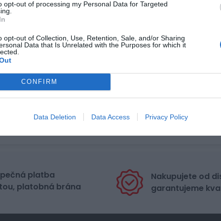
to opt-out of processing my Personal Data for Targeted
ing.
In
o opt-out of Collection, Use, Retention, Sale, and/or Sharing
ersonal Data that Is Unrelated with the Purposes for which it
lected.
Out
CONFIRM
Data Deletion
Data Access
Privacy Policy
pečná platba
Nakupujete od di
tou, platobná brána
garantujeme kval