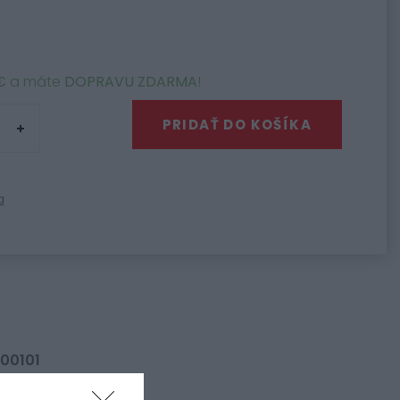
€
a máte
DOPRAVU ZDARMA
!
PRIDAŤ DO KOŠÍKA
a
00101
 olej MARINE