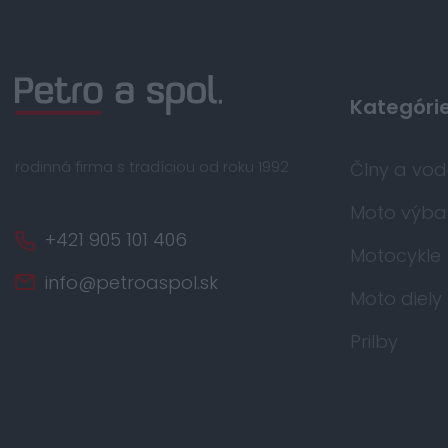
Kategóri
rodinná firma s tradíciou od roku 1992
Člny a vo
Moto výba
+421 905 101 406
Motocykle
info@petroaspol.sk
Moto diely
Prilby