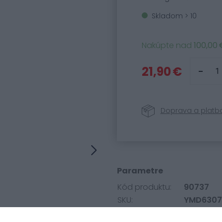
Skladom > 10
Nakúpte nad
100,00 
21,90 €
Doprava a platb
Parametre
Kód produktu:
90737
SKU:
YMD6307
Kategória:
Motorový