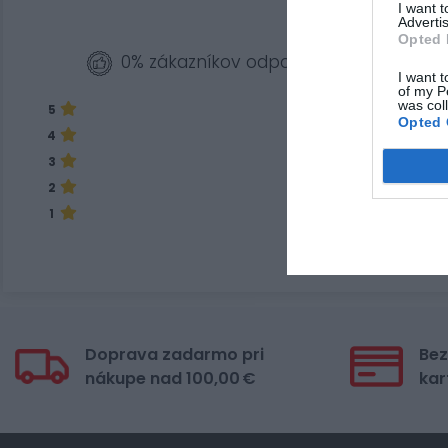
I want 
Advertis
Opted 
0% zákazníkov odporúča produkt
I want t
of my P
was col
5
Opted 
4
3
2
1
Doprava zadarmo pri
Bez
nákupe nad 100,00 €
kar