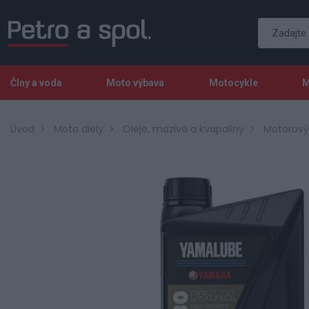
Člny a voda
Moto výbava
Motocykle
M
Úvod
Moto diely
Oleje, mazivá a kvapaliny
Motorový 