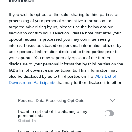
Information
If you wish to opt-out of the sale, sharing to third parties, or
processing of your personal or sensitive information for
0.0
targeted advertising by us, please use the below opt-out
section to confirm your selection. Please note that after your
opt-out request is processed you may continue seeing
interest-based ads based on personal information utilized by
us or personal information disclosed to third parties prior to
your opt-out. You may separately opt-out of the further
disclosure of your personal information by third parties on the
IAB’s list of downstream participants. This information may
also be disclosed by us to third parties on the
IAB’s List of
0% zákazníkov odporúča produkt
Downstream Participants
that may further disclose it to other
third parties.
5
Personal Data Processing Opt Outs
4
I want to opt-out of the Sharing of my
3
personal data.
2
Opted In
1
I want to opt-out of the Sale of my