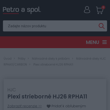
0
MENU
Úvod
Prilby
Náhradné diely k prilbám
Náhradné diely HJC
RPHA11/CARBON
Plexi strieborné HJ26 RPHA11
HJC
Plexi strieborné HJ26 RPHA11
Zobraziť recenzie >>
Pridať k obľubeným