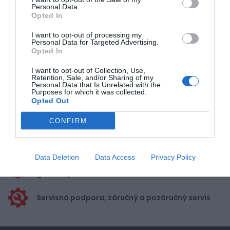
Personal Data.
Opted In
Pre pridanie recenzie sa musíte
I want to opt-out of processing my
prihlásiť
Personal Data for Targeted Advertising.
Opted In
I want to opt-out of Collection, Use,
Retention, Sale, and/or Sharing of my
Personal Data that Is Unrelated with the
Purposes for which it was collected.
Opted Out
Doprava zadarmo pri
nákupe nad 100,00 €
CONFIRM
Bezpečná platba
kartou, platobná brána
Data Deletion
Data Access
Privacy Policy
Nakupujete od distribútora
garantujeme kvalitu
Servisná podpora, záručný a pozáručný servis