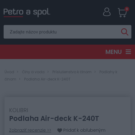
0
MENU
Úvod
Člny a voda
Príslušenstvo k člnom
Podlahy k
člnom
Podlaha Air-deck K-240T
KOLIBRI
Podlaha Air-deck K-240T
Zobraziť recenzie >>
Pridať k obľubeným