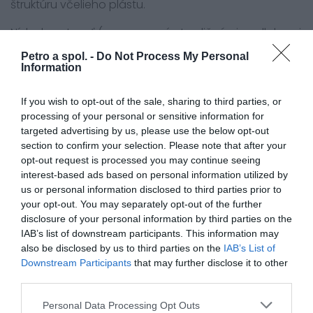
štruktúru včelieho plástu.
Nízka hmotnosť (v porovnaní s tradičnými podlahami
je dvakrát ľahšia), kompaktnosť (je zabalená v malej
Petro a spol. -
Do Not Process My Personal
taške), rýchla montáž (stačí ju nafúknuť pumpou,
Information
ktorá je súčasťou súpravy Air-deck).
If you wish to opt-out of the sale, sharing to third parties, or
Súprava Air-deck: podlahová doska Air-deck,
processing of your personal or sensitive information for
vysokotlaková pumpa, taška
targeted advertising by us, please use the below opt-out
section to confirm your selection. Please note that after your
opt-out request is processed you may continue seeing
interest-based ads based on personal information utilized by
0.0
us or personal information disclosed to third parties prior to
your opt-out. You may separately opt-out of the further
disclosure of your personal information by third parties on the
IAB’s list of downstream participants. This information may
also be disclosed by us to third parties on the
IAB’s List of
Downstream Participants
that may further disclose it to other
third parties.
Personal Data Processing Opt Outs