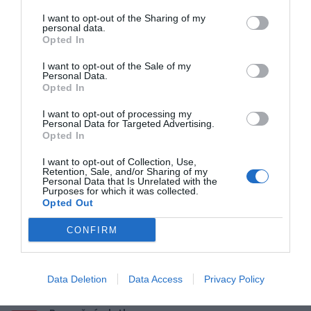
0% zákazníkov odporúča produkt
I want to opt-out of the Sharing of my
personal data.
Opted In
5
I want to opt-out of the Sale of my
4
Personal Data.
3
Opted In
2
I want to opt-out of processing my
1
Personal Data for Targeted Advertising.
Opted In
I want to opt-out of Collection, Use,
Pre pridanie recenzie sa musíte
Retention, Sale, and/or Sharing of my
prihlásiť
Personal Data that Is Unrelated with the
Purposes for which it was collected.
Opted Out
CONFIRM
Doprava zadarmo pri
Data Deletion
Data Access
Privacy Policy
nákupe nad 100,00 €