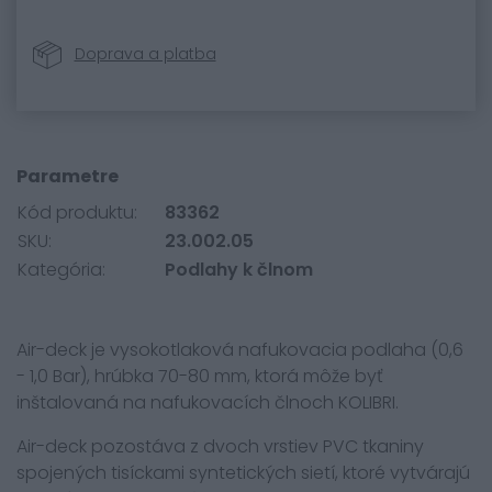
Doprava a platba
Parametre
Kód produktu:
83362
SKU:
23.002.05
Kategória:
Podlahy k člnom
Air-deck je vysokotlaková nafukovacia podlaha (0,6
- 1,0 Bar), hrúbka 70-80 mm, ktorá môže byť
inštalovaná na nafukovacích člnoch KOLIBRI.
Air-deck pozostáva z dvoch vrstiev PVC tkaniny
spojených tisíckami syntetických sietí, ktoré vytvárajú