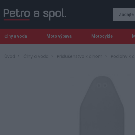
Člny a voda
Moto výbava
Motocykle
M
Úvod
Člny a voda
Príslušenstvo k člnom
Podlahy k 