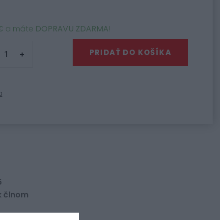
€
a máte
DOPRAVU ZDARMA
!
PRIDAŤ DO KOŠÍKA
a
5
k člnom