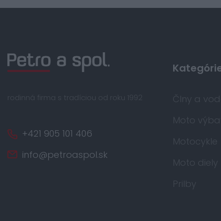
Kategóri
rodinná firma s tradíciou od roku 1992
Člny a vo
Moto výba
+421 905 101 406
Motocykle
info@petroaspol.sk
Moto diely
Prilby