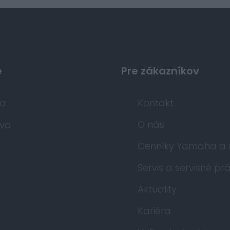
e
Pre zákazníkov
da
Kontakt
O nás
va
Cenníky Yamaha a
Servis a servisné pr
Aktuality
Kariéra