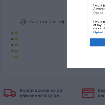
I want 
Advertis
Opted 
0% zákazníkov odporúča produkt
I want t
of my P
was col
Opted 
5
4
3
2
1
Doprava zadarmo pri
Bez
nákupe nad 100,00 €
kar