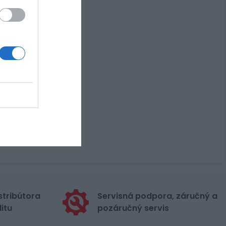
stribútora
Servisná podpora, záručný a
itu
pozáručný servis