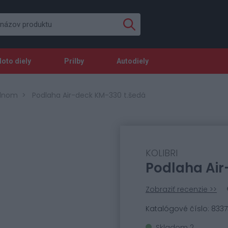
oto diely
Prilby
Autodiely
člnom
Podlaha Air-deck KM-330 t.šedá
KOLIBRI
Podlaha Air
Zobraziť recenzie >>
Katalógové číslo: 8337
Skladom 2