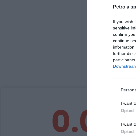
Petro a sp
If you wish 
sensitive in
confirm you
continue se
information 
further disc
participants
Downstream 
Persona
0.0
I want t
Opted 
I want t
Opted 