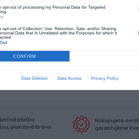
to opt-out of processing my Personal Data for Targeted
ing.
In
o opt-out of Collection, Use, Retention, Sale, and/or Sharing
ersonal Data that Is Unrelated with the Purposes for which it
lected.
Out
CONFIRM
Data Deletion
Data Access
Privacy Policy
pečná platba
Nakupujete od di
tou, platobná brána
garantujeme kval