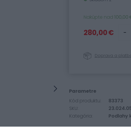
Nakúpte nad
100,00 
280,00 €
Doprava a platb
Parametre
Kód produktu:
83373
SKU:
23.024.0
Kategória:
Podlahy 