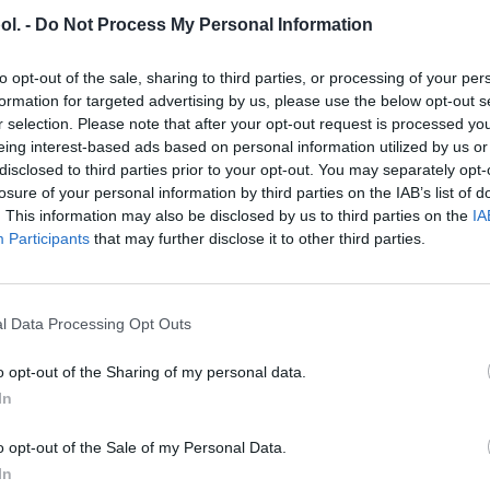
Air-deck je vysokotlaková n
ol. -
Do Not Process My Personal Information
mm, ktorá môže byť inštal
to opt-out of the sale, sharing to third parties, or processing of your per
Air-deck pozostáva z dvoch
formation for targeted advertising by us, please use the below opt-out s
syntetických sietí, ktoré vyt
r selection. Please note that after your opt-out request is processed y
eing interest-based ads based on personal information utilized by us or
Nízka hmotnosť (v porovnan
disclosed to third parties prior to your opt-out. You may separately opt-
kompaktnosť (je zabalená v
losure of your personal information by third parties on the IAB’s list of
pumpou, ktorá je súčasťou 
. This information may also be disclosed by us to third parties on the
IA
Participants
that may further disclose it to other third parties.
Súprava Air-deck: podlaho
l Data Processing Opt Outs
o opt-out of the Sharing of my personal data.
In
o opt-out of the Sale of my Personal Data.
In