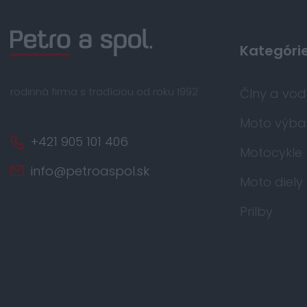
Kategóri
rodinná firma s tradíciou od roku 1992
Člny a vo
Moto výba
+421 905 101 406
Motocykle
info@petroaspol.sk
Moto diely
Prilby