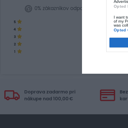
Advertis
Opted 
0% zákazníkov odporúča produkt
I want t
of my P
5
was col
4
Opted 
3
2
1
Doprava zadarmo pri
Bez
nákupe nad 100,00 €
kar