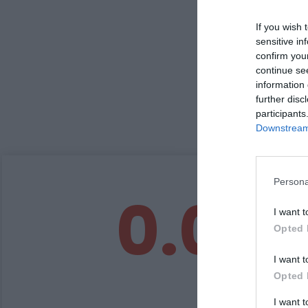
If you wish 
sensitive in
confirm you
continue se
information 
further disc
participants
Downstream 
Persona
0.0
I want t
Opted 
I want t
Opted 
I want 