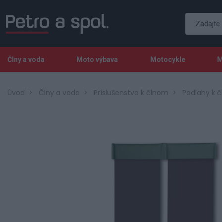
Člny a voda
Moto výbava
Motocykle
M
Úvod
Člny a voda
Príslušenstvo k člnom
Podlahy k 