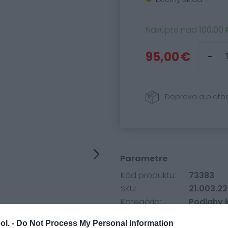
Nakúpte nad
100,00 
95,00 €
Doprava a platb
Parametre
Kód produktu:
73383
SKU:
21.003.22
Kategória:
Podlahy 
ol. -
Do Not Process My Personal Information