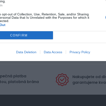
ing.
In
o opt-out of Collection, Use, Retention, Sale, and/or Sharing
ersonal Data that Is Unrelated with the Purposes for which it
lected.
Out
CONFIRM
Data Deletion
Data Access
Privacy Policy
pečná platba
Nakupujete od di
tou, platobná brána
garantujeme kval