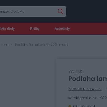
oto diely
Prilby
Autodiely
člnom
Podlaha lamelová KM200 hnedá
KOLIBRI
Podlaha la
Zobraziť recenzie >>
Katalógové číslo: 7338
Externý sklad