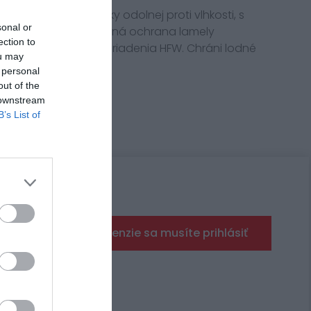
yrobená z preglejky odolnej proti vlhkosti, s
sonal or
ovým povrchom. Bočná ochrana lamely
ection to
zváraná pomocou zariadenia HFW. Chráni lodné
ou may
 personal
out of the
 downstream
B’s List of
Pre pridanie recenzie sa musíte prihlásiť