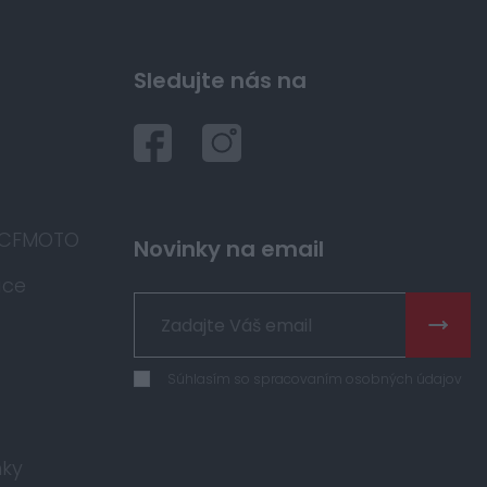
Sledujte nás na
 CFMOTO
Novinky na email
áce
Súhlasím so spracovaním osobných údajov
ky