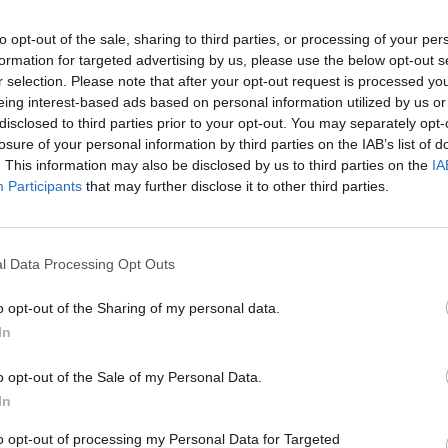
Lamelová vrstvená podlaha v
to opt-out of the sale, sharing to third parties, or processing of your per
hrúbkou 9 mm a protišmyk
formation for targeted advertising by us, please use the below opt-out s
vyrobená z PVC tkaniny a 
r selection. Please note that after your opt-out request is processed y
tubusy pred odieraním.
eing interest-based ads based on personal information utilized by us or
disclosed to third parties prior to your opt-out. You may separately opt-
Veľkosť lamely - 87 x 25 cm
losure of your personal information by third parties on the IAB’s list of
. This information may also be disclosed by us to third parties on the
IA
Množstvo lamiel - 2 ks
Participants
that may further disclose it to other third parties.
l Data Processing Opt Outs
o opt-out of the Sharing of my personal data.
In
o opt-out of the Sale of my Personal Data.
In
to opt-out of processing my Personal Data for Targeted