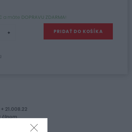
€
a máte
DOPRAVU ZDARMA
!
PRIDAŤ DO KOŠÍKA
a
 + 21.008.22
k člnom