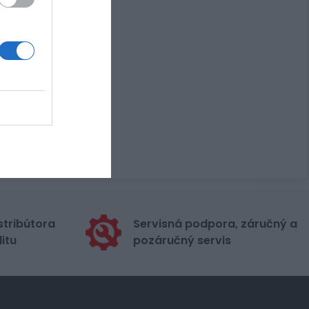
stribútora
Servisná podpora, záručný a
itu
pozáručný servis