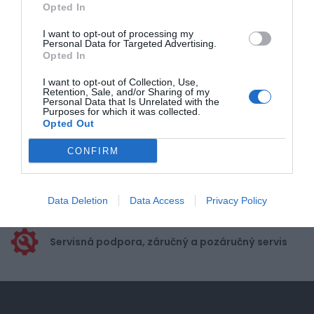
Opted In
Pre pridanie recenzie sa musíte
prihlásiť
I want to opt-out of processing my
Personal Data for Targeted Advertising.
Opted In
I want to opt-out of Collection, Use,
Retention, Sale, and/or Sharing of my
Personal Data that Is Unrelated with the
Purposes for which it was collected.
Doprava zadarmo pri
Opted Out
nákupe nad 100,00 €
CONFIRM
Bezpečná platba
kartou, platobná brána
Nakupujete od distribútora
Data Deletion
Data Access
Privacy Policy
garantujeme kvalitu
Servisná podpora, záručný a pozáručný servis