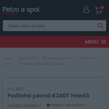
0
MENU
Úvod
Člny a voda
Príslušenstvo k člnom
Podlahy k
člnom
Podlaha pevná K240T hnedá
KOLIBRI
Podlaha pevná K240T hnedá
Zobraziť recenzie >>
Pridať k obľubeným