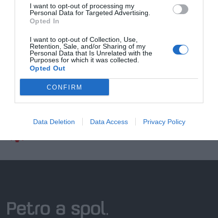
I want to opt-out of processing my
Personal Data for Targeted Advertising.
Opted In
I want to opt-out of Collection, Use,
Doprava zadarmo pri
Retention, Sale, and/or Sharing of my
nákupe nad 100,00 €
Personal Data that Is Unrelated with the
Purposes for which it was collected.
Opted Out
Bezpečná platba
kartou, platobná brána
CONFIRM
Nakupujete od distribútora
garantujeme kvalitu
Data Deletion
Data Access
Privacy Policy
Servisná podpora, záručný a pozáručný servis