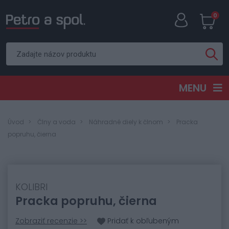
0
MENU
Úvod
Člny a voda
Náhradné diely k člnom
Pracka
popruhu, čierna
KOLIBRI
Pracka popruhu, čierna
Zobraziť recenzie >>
Pridať k obľubeným