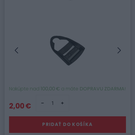
Nakúpte nad
100,00 €
a máte
DOPRAVU ZDARMA
!
2,00 €
PRIDAŤ DO KOŠÍKA