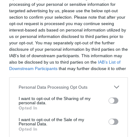
0.0
processing of your personal or sensitive information for
targeted advertising by us, please use the below opt-out
section to confirm your selection. Please note that after your
opt-out request is processed you may continue seeing
interest-based ads based on personal information utilized by
us or personal information disclosed to third parties prior to
your opt-out. You may separately opt-out of the further
disclosure of your personal information by third parties on the
0% zákazníkov odporúča produkt
IAB’s list of downstream participants. This information may
also be disclosed by us to third parties on the
IAB’s List of
5
Downstream Participants
that may further disclose it to other
4
third parties.
3
Personal Data Processing Opt Outs
2
1
I want to opt-out of the Sharing of my
personal data.
Opted In
Pre pridanie recenzie sa musíte
I want to opt-out of the Sale of my
prihlásiť
Personal Data.
Opted In