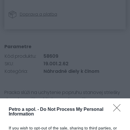
Doprava a platba
Parametre
Kód produktu:
58609
SKU:
19.001.2.62
Kategória:
Náhradné diely k člnom
Pracka slúži na uchytenie popruhu stanovej striešky
do nalepeného držiaku pracky na člne.
Petro a spol. -
Do Not Process My Personal
Information
If you wish to opt-out of the sale, sharing to third parties, or