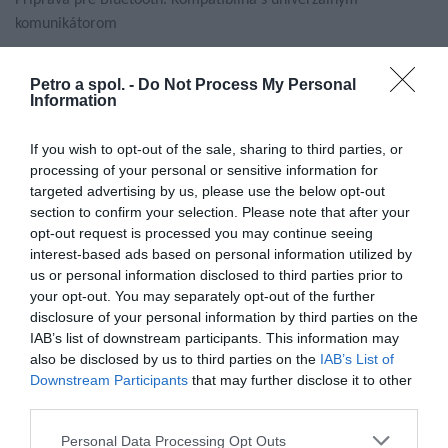
Príprava pre Bluetooth. Kompatibilná s univerzálnym
komunikátorom
Zapínanie:
Petro a spol. -
Do Not Process My Personal
Information
Mikropracka
Plexi:
If you wish to opt-out of the sale, sharing to third parties, or
processing of your personal or sensitive information for
HJ34P
targeted advertising by us, please use the below opt-out
section to confirm your selection. Please note that after your
Slnečná clona HJV12
opt-out request is processed you may continue seeing
interest-based ads based on personal information utilized by
Veľkosti:
us or personal information disclosed to third parties prior to
your opt-out. You may separately opt-out of the further
Obvod cm
Lícnice mm
Interiér mm
disclosure of your personal information by third parties on the
IAB’s list of downstream participants. This information may
also be disclosed by us to third parties on the
IAB’s List of
XS
54-55
35
9
Downstream Participants
that may further disclose it to other
third parties.
S
55-56
20
7
Personal Data Processing Opt Outs