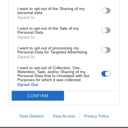
M
57-58
25
9
I want to opt-out of the Sharing of my
personal data.
Opted In
L
58-59
20
7
I want to opt-out of the Sale of my
Personal Data.
XL
60-61
25
9
Opted In
I want to opt-out of processing my
2XL
62-63
20
7
Personal Data for Targeted Advertising.
Opted In
I want to opt-out of Collection, Use,
Retention, Sale, and/or Sharing of my
Personal Data that Is Unrelated with the
0.0
Purposes for which it was collected.
Opted Out
CONFIRM
Data Deletion
Data Access
Privacy Policy