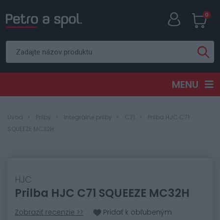
0
MENU
Úvod
Prilby
Integrálne prilby
C71
Prilba HJC C71
SQUEEZE MC32H
HJC
Prilba HJC C71 SQUEEZE MC32H
Zobraziť recenzie >>
Pridať k obľubeným