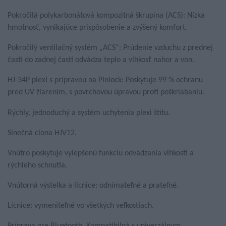
Pokročilá polykarbonátová kompozitná škrupina (ACS): Nízka
hmotnosť, vynikajúce prispôsobenie a zvýšený komfort.
Pokročilý ventilačný systém „ACS“: Prúdenie vzduchu z prednej
časti do zadnej časti odvádza teplo a vlhkosť nahor a von.
HJ-34P plexi s prípravou na Pinlock: Poskytuje 99 % ochranu
pred UV žiarením, s povrchovou úpravou proti poškriabaniu.
Rýchly, jednoduchý a
systém uchytenia plexi štítu.
Slnečná clona HJV12.
Vnútro poskytuje vylepšenú funkciu odvádzania vlhkosti a
rýchleho schnutia.
Vnútorná výstelka a lícnice: odnímateľné a prateľné.
Lícnice: vymeniteľné vo všetkých veľkostiach.