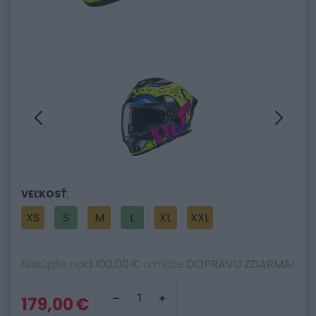
:
VEĽKOSŤ
XS
S
M
L
XL
XXL
Nakúpte nad
100,00 €
a máte
DOPRAVU ZDARMA
!
179,00 €