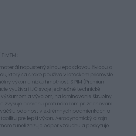
 PIMTM :
materiál napustený silnou epoxidovou živicou a
ou, ktorý sa široko používa v leteckom priemysle
álny výkon a nízku hmotnosť. S PIM (Premium
rácie využíva HJC svoje jedinečné technické
m výskumom a vývojom, na laminovanie škrupiny.
ra zvyšuje ochranu proti nárazom pri zachovaní
je väčšiu odolnosť v extrémnych podmienkach a
bilitu pre lepší výkon. Aerodynamický dizajn
rnom tuneli znižuje odpor vzduchu a poskytuje
.