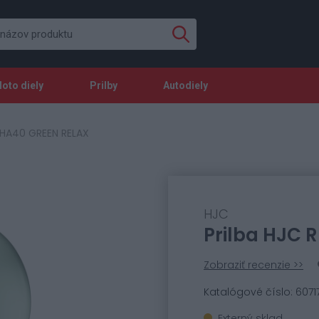
oto diely
Prilby
Autodiely
PHA40 GREEN RELAX
HJC
Prilba HJC 
Zobraziť recenzie >>
Katalógové číslo: 6071
Externý sklad