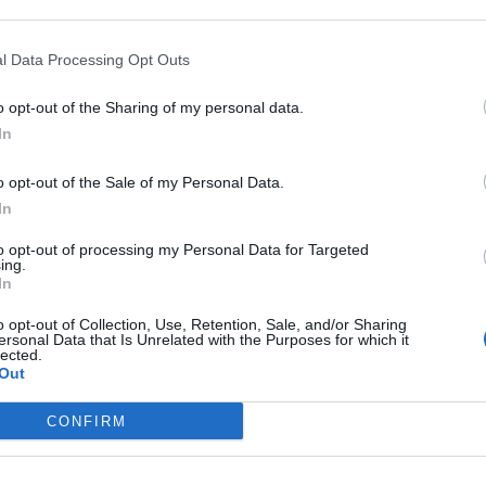
funkciu odvádzania vlhkost
Vnútorné polstrovanie a lí
l Data Processing Opt Outs
3D tvarované lícnice: vyme
o opt-out of the Sharing of my personal data.
In
Zapínanie:
o opt-out of the Sale of my Personal Data.
Mikropracka
In
Plexi:
to opt-out of processing my Personal Data for Targeted
ing.
HJ46
In
Veľkosti:
o opt-out of Collection, Use, Retention, Sale, and/or Sharing
ersonal Data that Is Unrelated with the Purposes for which it
lected.
Obvod c
Out
XS
54-55
CONFIRM
S
55-56