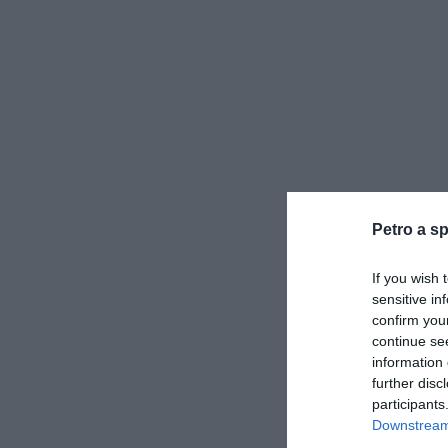
Petro a sp
If you wish 
sensitive in
confirm you
continue se
information 
further disc
participants
Downstream 