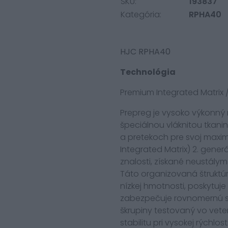
SKU:
193837
Kategória:
RPHA40
HJC RPHA40
Technológia
Premium Integrated Matrix /
Prepreg je vysoko výkonný 
špeciálnou vláknitou tkanin
a pretekoch pre svoj maxim
Integrated Matrix) 2. gene
znalosti, získané neustály
Táto organizovaná štruktú
nízkej hmotnosti, poskytu
zabezpečuje rovnomernú sta
škrupiny testovaný vo vete
stabilitu pri vysokej rýchlosti