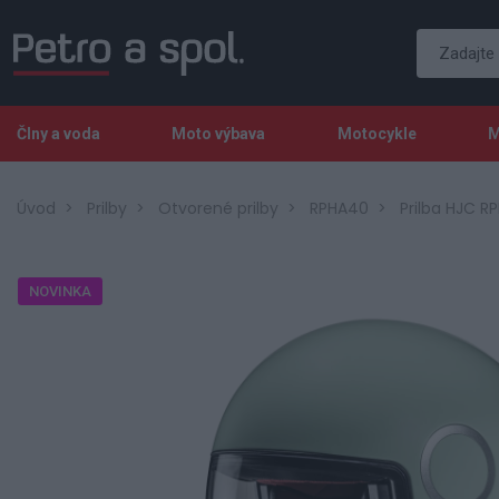
Člny a voda
Moto výbava
Motocykle
M
Úvod
Prilby
Otvorené prilby
RPHA40
Prilba HJC R
NOVINKA