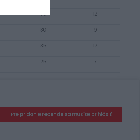
35
12
30
9
35
12
25
7
Pre pridanie recenzie sa musíte prihlásiť