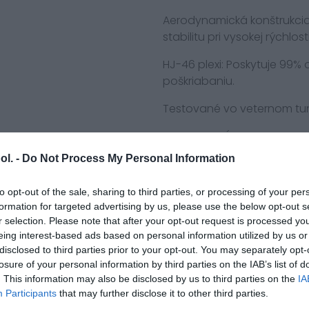
Aerodynamická konštrukcia
stabilitu pri vysokej rýchlosti
HJ-46 plexi: Poskytuje 99% 
poškriabaniu.
Testované vo veternom tun
FUTURISTICKÝ UNIBODY DESI
ol. -
Do Not Process My Personal Information
Konštrukcia škrupiny bez sp
UNIKÁTNY HIGH-END INTERIÉR
to opt-out of the sale, sharing to third parties, or processing of your per
formation for targeted advertising by us, please use the below opt-out s
Mäkká a prešívaná tkanin
r selection. Please note that after your opt-out request is processed y
eing interest-based ads based on personal information utilized by us or
INOVATÍVNY SYSTÉM UPEVNEN
disclosed to third parties prior to your opt-out. You may separately opt-
losure of your personal information by third parties on the IAB’s list of
Elegantné kovové držiaky pl
. This information may also be disclosed by us to third parties on the
IA
Participants
that may further disclose it to other third parties.
Interiér s pokročilou anti