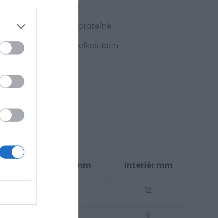
i a rýchleho schnutia.
cnice: odnímateľné a prateľné.
niteľné vo všetkých veľkostiach.
m
Lícnice mm
Interiér mm
35
12
30
9