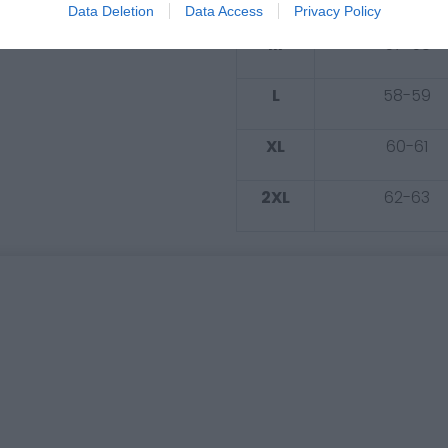
Data Deletion
Data Access
Privacy Policy
M
57-58
L
58-59
XL
60-61
2XL
62-63