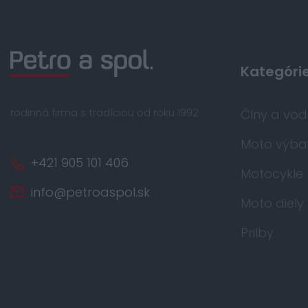
Kategóri
rodinná firma s tradíciou od roku 1992
Člny a vo
Moto výba
+421 905 101 406
Motocykle
info@petroaspol.sk
Moto diely
Prilby