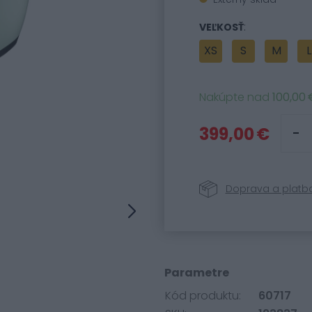
:
VEĽKOSŤ
XS
S
M
L
Nakúpte nad
100,00 
399,00 €
Doprava a platb
Parametre
Kód produktu:
60717