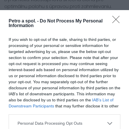
optimálnu polohu s úpravou proti zahmlievaniu.
Vnútro s pokročilou antibakteriálnou tkaninou
Petro a spol. -
Do Not Process My Personal
poskytuje vylepšenú funkciu odvádzania vlhkosti a
Information
rýchlo schne.
If you wish to opt-out of the sale, sharing to third parties, or
Vnútorná časť a lícnice: odnímateľné a prateľné.
processing of your personal or sensitive information for
targeted advertising by us, please use the below opt-out
Pripravené pre SMART HJC 11B, 21B a 50B Bluetooth
section to confirm your selection. Please note that after your
(predávajú sa samostatne).
opt-out request is processed you may continue seeing
interest-based ads based on personal information utilized by
Zapínanie: titánový dvojitý D-krúžok.
us or personal information disclosed to third parties prior to
your opt-out. You may separately opt-out of the further
Drážky na okuliare zabezpečujú pohodlie pre jazdcov
disclosure of your personal information by third parties on the
s okuliarmi.
IAB’s list of downstream participants. This information may
also be disclosed by us to third parties on the
IAB’s List of
Balenie:
Downstream Participants
that may further disclose it to other
third parties.
PINLOCK 120 XLT
DKS642
Personal Data Processing Opt Outs
Zapínanie: