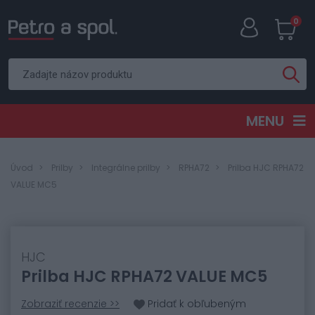
0
MENU
Úvod
Prilby
Integrálne prilby
RPHA72
Prilba HJC RPHA72
VALUE MC5
HJC
Prilba HJC RPHA72 VALUE MC5
Zobraziť recenzie >>
Pridať k obľubeným