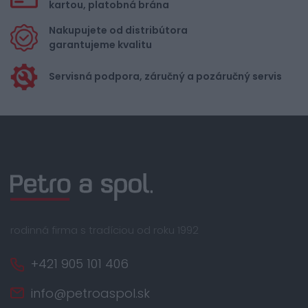
kartou, platobná brána
Nakupujete od distribútora
garantujeme kvalitu
Servisná podpora, záručný a pozáručný servis
rodinná firma s tradíciou od roku 1992
+421 905 101 406
info@petroaspol.sk