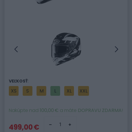
:
VEĽKOSŤ
XS
S
M
L
XL
XXL
Nakúpte nad
100,00 €
a máte
DOPRAVU ZDARMA
!
499,00 €