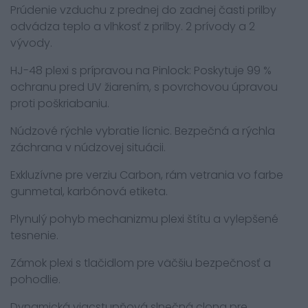
Prúdenie vzduchu z prednej do zadnej časti prilby
odvádza teplo a vlhkosť z prilby. 2 prívody a 2
vývody.
HJ-48 plexi s prípravou na Pinlock: Poskytuje 99 %
ochranu pred UV žiarením, s povrchovou úpravou
proti poškriabaniu.
Núdzové rýchle vybratie lícnic. Bezpečná a rýchla
záchrana v núdzovej situácii.
Exkluzívne pre verziu Carbon, rám vetrania vo farbe
gunmetal, karbónová etiketa.
Plynulý pohyb mechanizmu plexi štítu a vylepšené
tesnenie.
Zámok plexi s tlačidlom pre väčšiu bezpečnosť a
pohodlie.
Dynamická viacstupňová slnečná clona pre