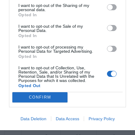
I want to opt-out of the Sharing of my
Dvojitý D krúžok
personal data.
Opted In
Plexi:
I want to opt-out of the Sale of my
Personal Data.
HJ48
Opted In
Slnečná clona HJV12
I want to opt-out of processing my
Personal Data for Targeted Advertising.
Opted In
Plexi má prípravu na Pinlock a 99% UV ochranu,
povrchová úprava proti poškriabaniu.
I want to opt-out of Collection, Use,
Retention, Sale, and/or Sharing of my
Veľkosti:
Personal Data that Is Unrelated with the
Purposes for which it was collected.
Opted Out
Obvod cm
Lícnice mm
Interiér mm
CONFIRM
XS
54-55
35
12
Data Deletion
Data Access
Privacy Policy
S
55-56
30
9