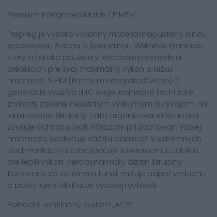
Premium Integrated Matrix / PIMTM :
Prepreg je vysoko výkonný materiál napustený silnou
epoxidovou živicou a špeciálnou vláknitou tkaninou,
ktorý sa široko používa v leteckom priemysle a
pretekoch pre svoj maximálny výkon a nízku
hmotnosť. S PIM (Premium Integrated Matrix) 2.
generácie využíva HJC svoje jedinečné technické
znalosti, získané neustálym výskumom a vývojom, na
laminovanie škrupiny. Táto organizovaná štruktúra
zvyšuje ochranu proti nárazom pri zachovaní nízkej
hmotnosti, poskytuje väčšiu odolnosť v extrémnych
podmienkach a zabezpečuje rovnomernú stabilitu
pre lepší výkon. Aerodynamický dizajn škrupiny
testovaný vo veternom tuneli znižuje odpor vzduchu
a poskytuje stabilitu pri vysokej rýchlosti.
Pokročilý ventilačný systém „ACS“: