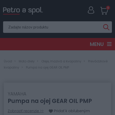
0
MENU
Úvod
Moto diely
Oleje, mazivá a kvapaliny
Prevádzkové
kvapaliny
Pumpa na ojej GEAR OIL PMP
YAMAHA
Pumpa na ojej GEAR OIL PMP
Zobraziť recenzie >>
Pridať k obľubeným