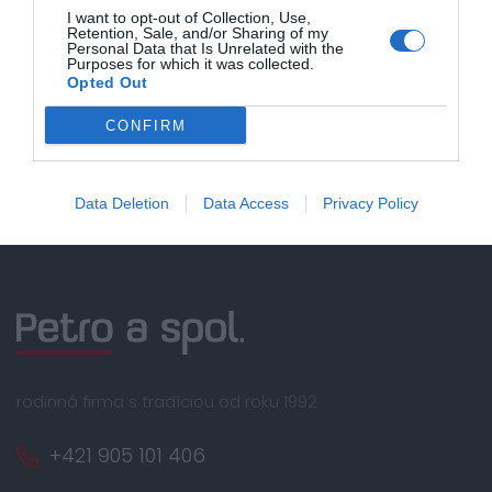
Bezpečná platba
I want to opt-out of Collection, Use,
Retention, Sale, and/or Sharing of my
kartou, platobná brána
Personal Data that Is Unrelated with the
Purposes for which it was collected.
Nakupujete od distribútora
Opted Out
garantujeme kvalitu
CONFIRM
Servisná podpora, záručný a pozáručný servis
Data Deletion
Data Access
Privacy Policy
rodinná firma s tradíciou od roku 1992
+421 905 101 406