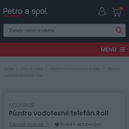
0
MENU
Úvod
Člny a voda
Nepremokavé púzdra a vaky
Púzdro
vodotesné telefón Roll
AQUARIUS
Púzdro vodotesné telefón Roll
Zobraziť recenzie >>
Pridať k obľubeným