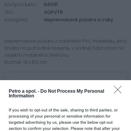
Kód produktu:
84091
SKU:
AQPVTR
Kategória:
Nepremokavé púzdra a vaky
nepremokavé púzdro z odolného PVC materiálu, silná
šnúrka na pohodlné nosenie, v zadnej časti otvor na
objektív mobilného telefónu.
Rozmer: 13 x 8,5 cm
0.0
Petro a spol. -
Do Not Process My Personal
Information
If you wish to opt-out of the sale, sharing to third parties, or
processing of your personal or sensitive information for
targeted advertising by us, please use the below opt-out
section to confirm your selection. Please note that after your