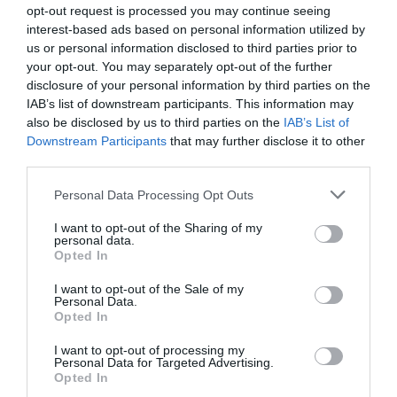
opt-out request is processed you may continue seeing
0% zákazníkov odporúča produkt
interest-based ads based on personal information utilized by
us or personal information disclosed to third parties prior to
your opt-out. You may separately opt-out of the further
5
disclosure of your personal information by third parties on the
4
IAB’s list of downstream participants. This information may
3
also be disclosed by us to third parties on the
IAB’s List of
Downstream Participants
that may further disclose it to other
2
third parties.
1
Personal Data Processing Opt Outs
I want to opt-out of the Sharing of my
Pre pridanie recenzie sa musíte
personal data.
prihlásiť
Opted In
I want to opt-out of the Sale of my
Personal Data.
Opted In
I want to opt-out of processing my
Doprava zadarmo pri
Personal Data for Targeted Advertising.
Opted In
nákupe nad 100,00 €