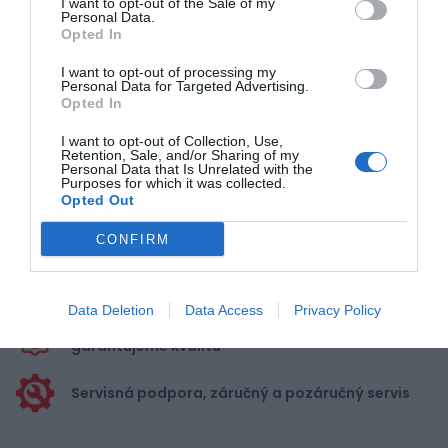
I want to opt-out of the Sale of my
Personal Data.
Opted In
Pre pridanie recenzie sa musíte
I want to opt-out of processing my
prihlásiť
Personal Data for Targeted Advertising.
Opted In
I want to opt-out of Collection, Use,
Retention, Sale, and/or Sharing of my
Personal Data that Is Unrelated with the
Purposes for which it was collected.
Opted Out
Doprava zadarmo pri
nákupe nad 100,00 €
CONFIRM
Bezpečná platba
kartou, platobná brána
Data Deletion
Data Access
Privacy Policy
Nakupujete od distribútora
garantujeme kvalitu
Servisná podpora, záručný a pozáručný servis