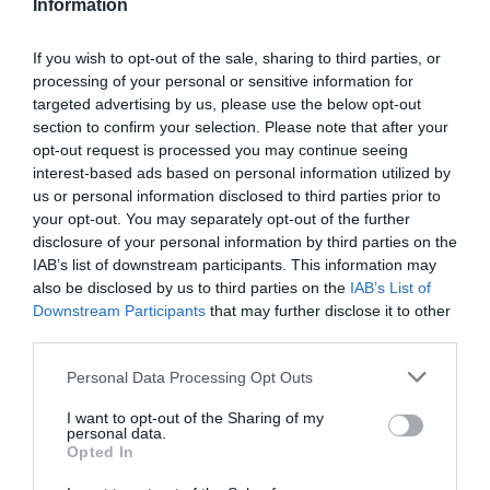
Information
kontrol zaručuje najvyššiu kvalitu týchto kolies.
If you wish to opt-out of the sale, sharing to third parties, or
processing of your personal or sensitive information for
0.0
targeted advertising by us, please use the below opt-out
section to confirm your selection. Please note that after your
opt-out request is processed you may continue seeing
interest-based ads based on personal information utilized by
us or personal information disclosed to third parties prior to
your opt-out. You may separately opt-out of the further
disclosure of your personal information by third parties on the
IAB’s list of downstream participants. This information may
also be disclosed by us to third parties on the
IAB’s List of
0% zákazníkov odporúča produkt
Downstream Participants
that may further disclose it to other
third parties.
5
Personal Data Processing Opt Outs
4
I want to opt-out of the Sharing of my
3
personal data.
2
Opted In
1