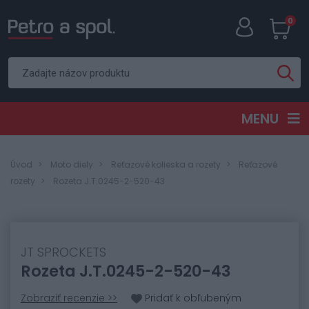
0
MENU
Úvod
Moto diely
Reťazové kolieska a rozety
Reťazové
rozety
Rozeta J.T.0245-2-520-43
JT SPROCKETS
Rozeta J.T.0245-2-520-43
Zobraziť recenzie >>
Pridať k obľubeným