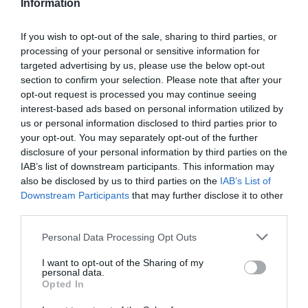
Information
kontrol zaručuje najvyššiu kvalitu týchto kolies.
If you wish to opt-out of the sale, sharing to third parties, or
processing of your personal or sensitive information for
0.0
targeted advertising by us, please use the below opt-out
section to confirm your selection. Please note that after your
opt-out request is processed you may continue seeing
interest-based ads based on personal information utilized by
us or personal information disclosed to third parties prior to
your opt-out. You may separately opt-out of the further
disclosure of your personal information by third parties on the
IAB’s list of downstream participants. This information may
also be disclosed by us to third parties on the
IAB’s List of
0% zákazníkov odporúča produkt
Downstream Participants
that may further disclose it to other
third parties.
5
Personal Data Processing Opt Outs
4
I want to opt-out of the Sharing of my
3
personal data.
2
Opted In
1