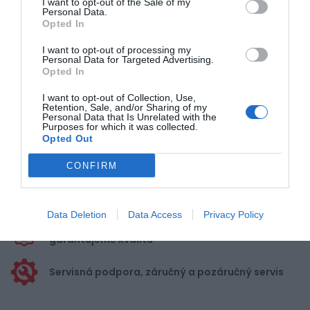
I want to opt-out of the Sale of my
Personal Data.
Opted In
Pre pridanie recenzie sa musíte
I want to opt-out of processing my
prihlásiť
Personal Data for Targeted Advertising.
Opted In
I want to opt-out of Collection, Use,
Retention, Sale, and/or Sharing of my
Personal Data that Is Unrelated with the
Purposes for which it was collected.
Opted Out
Doprava zadarmo pri
nákupe nad 100,00 €
CONFIRM
Bezpečná platba
kartou, platobná brána
Data Deletion
Data Access
Privacy Policy
Nakupujete od distribútora
garantujeme kvalitu
Servisná podpora, záručný a pozáručný servis