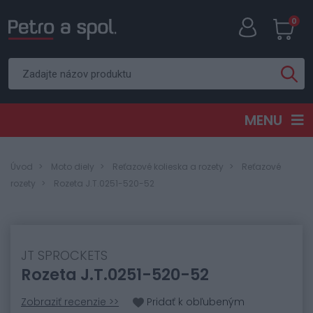
0
MENU
Úvod
Moto diely
Reťazové kolieska a rozety
Reťazové
rozety
Rozeta J.T.0251-520-52
JT SPROCKETS
Rozeta J.T.0251-520-52
Zobraziť recenzie >>
Pridať k obľubeným