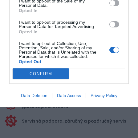
I want to opt-out of the Sale of my
Personal Data.
Opted In
Pre pridanie recenzie sa musíte
I want to opt-out of processing my
prihlásiť
Personal Data for Targeted Advertising.
Opted In
I want to opt-out of Collection, Use,
Retention, Sale, and/or Sharing of my
Personal Data that Is Unrelated with the
Purposes for which it was collected.
Opted Out
Doprava zadarmo pri
nákupe nad 100,00 €
CONFIRM
Bezpečná platba
kartou, platobná brána
Data Deletion
Data Access
Privacy Policy
Nakupujete od distribútora
garantujeme kvalitu
Servisná podpora, záručný a pozáručný servis