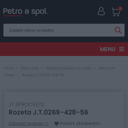
0
MENU
Úvod
Moto diely
Reťazové kolieska a rozety
Reťazové
rozety
Rozeta J.T.0269-428-56
JT SPROCKETS
Rozeta J.T.0269-428-56
Zobraziť recenzie >>
Pridať k obľubeným