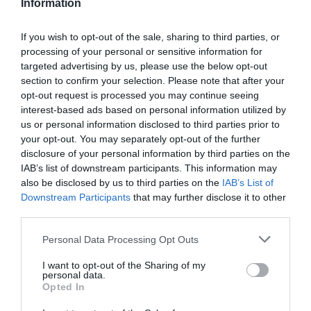
Information
kontrol zaručuje najvyššiu kvalitu týchto kolies.
If you wish to opt-out of the sale, sharing to third parties, or
processing of your personal or sensitive information for
0.0
targeted advertising by us, please use the below opt-out
section to confirm your selection. Please note that after your
opt-out request is processed you may continue seeing
interest-based ads based on personal information utilized by
us or personal information disclosed to third parties prior to
your opt-out. You may separately opt-out of the further
disclosure of your personal information by third parties on the
IAB’s list of downstream participants. This information may
also be disclosed by us to third parties on the
IAB’s List of
0% zákazníkov odporúča produkt
Downstream Participants
that may further disclose it to other
third parties.
5
Personal Data Processing Opt Outs
4
I want to opt-out of the Sharing of my
3
personal data.
2
Opted In
1