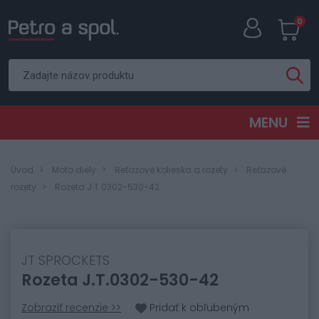
0
MENU
Úvod
Moto diely
Reťazové kolieska a rozety
Reťazové
rozety
Rozeta J.T.0302-530-42
JT SPROCKETS
Rozeta J.T.0302-530-42
Zobraziť recenzie >>
Pridať k obľubeným