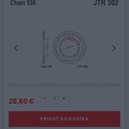
Nakúpte nad
100,00 €
a máte
DOPRAVU ZDARMA
!
28,60 €
PRIDAŤ DO KOŠÍKA