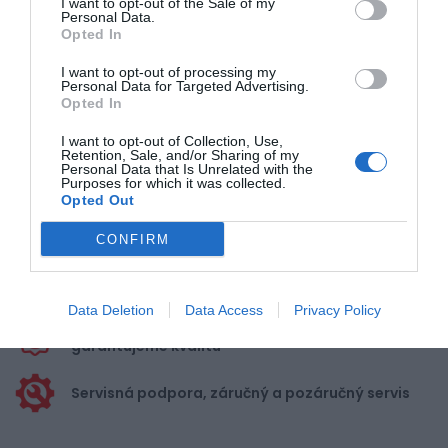
I want to opt-out of the Sale of my
Personal Data.
Opted In
Pre pridanie recenzie sa musíte
I want to opt-out of processing my
prihlásiť
Personal Data for Targeted Advertising.
Opted In
I want to opt-out of Collection, Use,
Retention, Sale, and/or Sharing of my
Personal Data that Is Unrelated with the
Purposes for which it was collected.
Opted Out
Doprava zadarmo pri
nákupe nad 100,00 €
CONFIRM
Bezpečná platba
kartou, platobná brána
Data Deletion
Data Access
Privacy Policy
Nakupujete od distribútora
garantujeme kvalitu
Servisná podpora, záručný a pozáručný servis