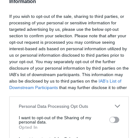
Information
kontrol zaručuje najvyššiu kvalitu týchto kolies.
If you wish to opt-out of the sale, sharing to third parties, or
processing of your personal or sensitive information for
0.0
targeted advertising by us, please use the below opt-out
section to confirm your selection. Please note that after your
opt-out request is processed you may continue seeing
interest-based ads based on personal information utilized by
us or personal information disclosed to third parties prior to
your opt-out. You may separately opt-out of the further
disclosure of your personal information by third parties on the
IAB’s list of downstream participants. This information may
also be disclosed by us to third parties on the
IAB’s List of
0% zákazníkov odporúča produkt
Downstream Participants
that may further disclose it to other
third parties.
5
Personal Data Processing Opt Outs
4
I want to opt-out of the Sharing of my
3
personal data.
2
Opted In
1