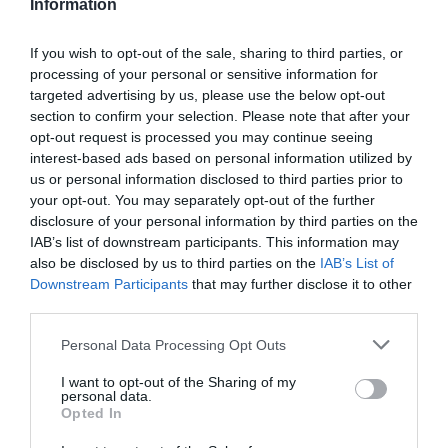
Information
kontrol zaručuje najvyššiu kvalitu týchto kolies.
If you wish to opt-out of the sale, sharing to third parties, or
processing of your personal or sensitive information for
0.0
targeted advertising by us, please use the below opt-out
section to confirm your selection. Please note that after your
opt-out request is processed you may continue seeing
interest-based ads based on personal information utilized by
us or personal information disclosed to third parties prior to
your opt-out. You may separately opt-out of the further
disclosure of your personal information by third parties on the
IAB’s list of downstream participants. This information may
also be disclosed by us to third parties on the
IAB’s List of
0% zákazníkov odporúča produkt
Downstream Participants
that may further disclose it to other
third parties.
5
Personal Data Processing Opt Outs
4
I want to opt-out of the Sharing of my
3
personal data.
2
Opted In
1