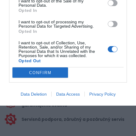
I want to opt-out of the Sale of my
Personal Data.
Opted In
Pre pridanie recenzie sa musíte
I want to opt-out of processing my
prihlásiť
Personal Data for Targeted Advertising.
Opted In
I want to opt-out of Collection, Use,
Retention, Sale, and/or Sharing of my
Personal Data that Is Unrelated with the
Purposes for which it was collected.
Opted Out
Doprava zadarmo pri
nákupe nad 100,00 €
CONFIRM
Bezpečná platba
kartou, platobná brána
Data Deletion
Data Access
Privacy Policy
Nakupujete od distribútora
garantujeme kvalitu
Servisná podpora, záručný a pozáručný servis