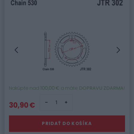
Nakúpte nad
100,00 €
a máte
DOPRAVU ZDARMA
!
30,90 €
PRIDAŤ DO KOŠÍKA