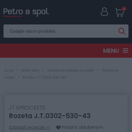
0
MENU
Úvod
Moto diely
Reťazové kolieska a rozety
Reťazové
rozety
Rozeta J.T.0302-530-43
JT SPROCKETS
Rozeta J.T.0302-530-43
Zobraziť recenzie >>
Pridať k obľubeným