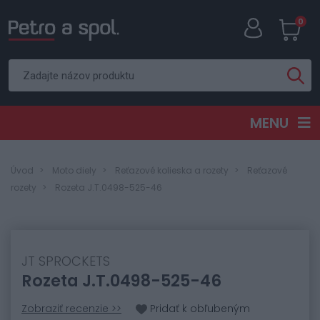
0
MENU
Úvod
Moto diely
Reťazové kolieska a rozety
Reťazové
rozety
Rozeta J.T.0498-525-46
JT SPROCKETS
Rozeta J.T.0498-525-46
Zobraziť recenzie >>
Pridať k obľubeným