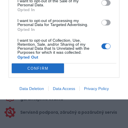
I want to opt-out of the Sale of my
Personal Data.
Opted In
Pre pridanie recenzie sa musíte
I want to opt-out of processing my
prihlásiť
Personal Data for Targeted Advertising.
Opted In
I want to opt-out of Collection, Use,
Retention, Sale, and/or Sharing of my
Personal Data that Is Unrelated with the
Purposes for which it was collected.
Opted Out
Doprava zadarmo pri
nákupe nad 100,00 €
CONFIRM
Bezpečná platba
kartou, platobná brána
Data Deletion
Data Access
Privacy Policy
Nakupujete od distribútora
garantujeme kvalitu
Servisná podpora, záručný a pozáručný servis