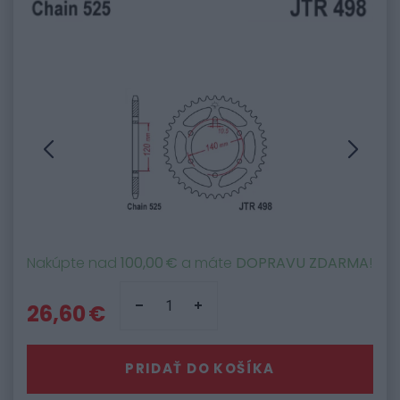
Nakúpte nad
100,00 €
a máte
DOPRAVU ZDARMA
!
26,60 €
PRIDAŤ DO KOŠÍKA