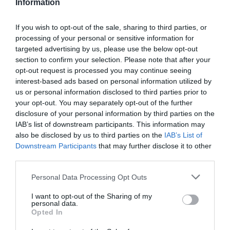
Information
kontrol zaručuje najvyššiu kvalitu týchto kolies.
If you wish to opt-out of the sale, sharing to third parties, or
processing of your personal or sensitive information for
0.0
targeted advertising by us, please use the below opt-out
section to confirm your selection. Please note that after your
opt-out request is processed you may continue seeing
interest-based ads based on personal information utilized by
us or personal information disclosed to third parties prior to
your opt-out. You may separately opt-out of the further
disclosure of your personal information by third parties on the
IAB’s list of downstream participants. This information may
also be disclosed by us to third parties on the
IAB’s List of
0% zákazníkov odporúča produkt
Downstream Participants
that may further disclose it to other
third parties.
5
Personal Data Processing Opt Outs
4
I want to opt-out of the Sharing of my
3
personal data.
2
Opted In
1