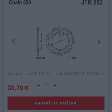
Nakúpte nad
100,00 €
a máte
DOPRAVU ZDARMA
!
33,70 €
PRIDAŤ DO KOŠÍKA