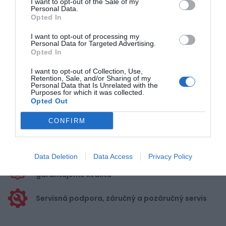
I want to opt-out of the Sale of my
Personal Data.
Opted In
Pre pridanie recenzie sa musíte
I want to opt-out of processing my
prihlásiť
Personal Data for Targeted Advertising.
Opted In
I want to opt-out of Collection, Use,
Retention, Sale, and/or Sharing of my
Personal Data that Is Unrelated with the
Purposes for which it was collected.
Opted Out
Doprava zadarmo pri
nákupe nad 100,00 €
CONFIRM
Bezpečná platba
kartou, platobná brána
Data Deletion
Data Access
Privacy Policy
Nakupujete od distribútora
garantujeme kvalitu
Servisná podpora, záručný a pozáručný servis