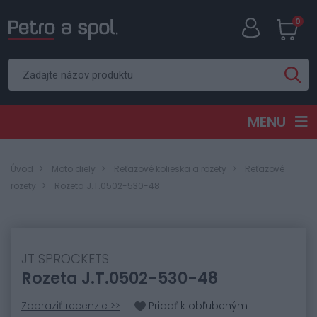
0
MENU
Úvod
Moto diely
Reťazové kolieska a rozety
Reťazové
rozety
Rozeta J.T.0502-530-48
JT SPROCKETS
Rozeta J.T.0502-530-48
Zobraziť recenzie >>
Pridať k obľubeným