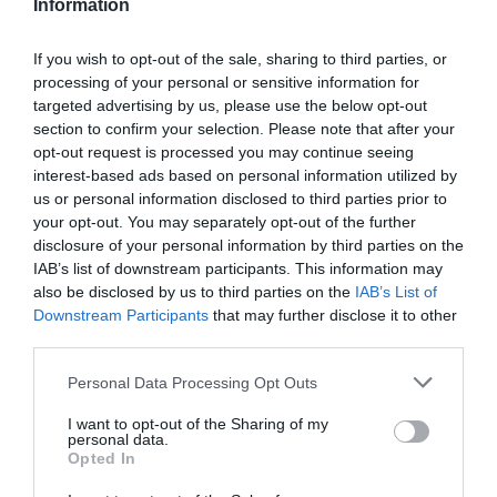
Information
kontrol zaručuje najvyššiu kvalitu týchto kolies.
If you wish to opt-out of the sale, sharing to third parties, or
processing of your personal or sensitive information for
0.0
targeted advertising by us, please use the below opt-out
section to confirm your selection. Please note that after your
opt-out request is processed you may continue seeing
interest-based ads based on personal information utilized by
us or personal information disclosed to third parties prior to
your opt-out. You may separately opt-out of the further
disclosure of your personal information by third parties on the
IAB’s list of downstream participants. This information may
also be disclosed by us to third parties on the
IAB’s List of
0% zákazníkov odporúča produkt
Downstream Participants
that may further disclose it to other
third parties.
5
Personal Data Processing Opt Outs
4
I want to opt-out of the Sharing of my
3
personal data.
2
Opted In
1