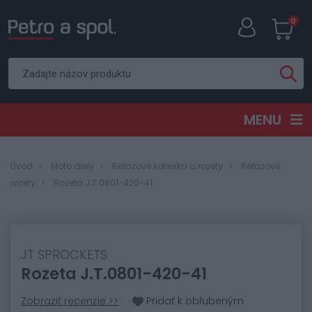
0
MENU
Úvod
Moto diely
Reťazové kolieska a rozety
Reťazové
rozety
Rozeta J.T.0801-420-41
JT SPROCKETS
Rozeta J.T.0801-420-41
Zobraziť recenzie >>
Pridať k obľubeným