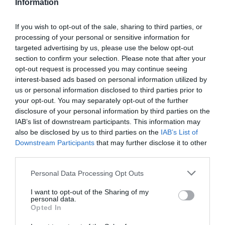
Information
kontrol zaručuje najvyššiu kvalitu týchto kolies.
If you wish to opt-out of the sale, sharing to third parties, or
processing of your personal or sensitive information for
0.0
targeted advertising by us, please use the below opt-out
section to confirm your selection. Please note that after your
opt-out request is processed you may continue seeing
interest-based ads based on personal information utilized by
us or personal information disclosed to third parties prior to
your opt-out. You may separately opt-out of the further
disclosure of your personal information by third parties on the
IAB’s list of downstream participants. This information may
also be disclosed by us to third parties on the
IAB’s List of
0% zákazníkov odporúča produkt
Downstream Participants
that may further disclose it to other
third parties.
5
Personal Data Processing Opt Outs
4
I want to opt-out of the Sharing of my
3
personal data.
2
Opted In
1