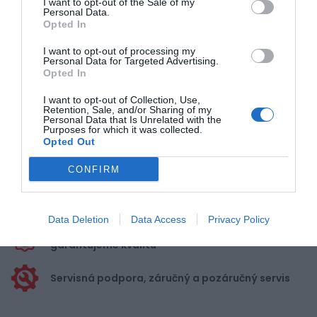
I want to opt-out of the Sale of my
Personal Data.
Opted In
Pre pridanie recenzie sa musíte
I want to opt-out of processing my
prihlásiť
Personal Data for Targeted Advertising.
Opted In
I want to opt-out of Collection, Use,
Retention, Sale, and/or Sharing of my
Personal Data that Is Unrelated with the
Purposes for which it was collected.
Opted Out
Doprava zadarmo pri
nákupe nad 100,00 €
CONFIRM
Bezpečná platba
kartou, platobná brána
Data Deletion
Data Access
Privacy Policy
Nakupujete od distribútora
garantujeme kvalitu
Servisná podpora, záručný a pozáručný servis